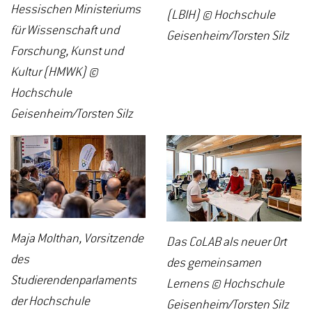
Hessischen Ministeriums
(LBIH) © Hochschule
für Wissenschaft und
Geisenheim/Torsten Silz
Forschung, Kunst und
Kultur (HMWK) ©
Hochschule
Geisenheim/Torsten Silz
Maja Molthan, Vorsitzende
Das CoLAB als neuer Ort
des
des gemeinsamen
Studierendenparlaments
Lernens © Hochschule
der Hochschule
Geisenheim/Torsten Silz