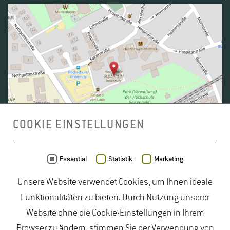
COOKIE EINSTELLUNGEN
Daten von
OpenStreetMap
- Veröffentlicht unter
ODbL
Essential
Statistik
Marketing
Unsere Website verwendet Cookies, um Ihnen ideale
duales Studium Gartenbau
|
Gartenbau Studium
|
Funktionalitäten zu bieten. Durch Nutzung unserer
Lebensmittelrecht Studium
|
Lebensmittelsicherheit
Website ohne die Cookie-Einstellungen in Ihrem
Studium
|
Naturschutz Studium
|
Oenologie
Browser zu ändern, stimmen Sie der Verwendung von