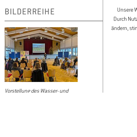
Unsere W
BILDERREIHE
Durch Nutz
ändern, sti
Vorstellung des Wasser- und
Bodenverbands durch Ruth
Bindewald © JörnSchultheiß