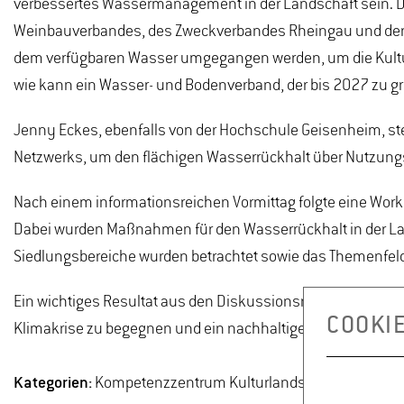
verbessertes Wassermanagement in der Landschaft sein.
Weinbauverbandes, des Zweckverbandes Rheingau und der H
dem verfügbaren Wasser umgegangen werden, um die Kultu
wie kann ein Wasser- und Bodenverband, der bis 2027 zu gr
Jenny Eckes, ebenfalls von der Hochschule Geisenheim, ste
Netzwerks, um den flächigen Wasserrückhalt über Nutzung
Nach einem informationsreichen Vormittag folgte eine Wor
Dabei wurden Maßnahmen für den Wasserrückhalt in der L
Siedlungsbereiche wurden betrachtet sowie das Themenfeld
Ein wichtiges Resultat aus den Diskussionsrunden war: W
COOKI
Klimakrise zu begegnen und ein nachhaltiges Wassermanagem
Kategorien:
Kompetenzzentrum Kulturlandschaft, BUGA 2029