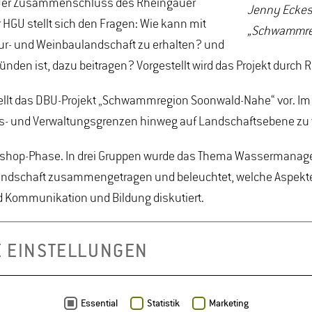
 Der Zusammenschluss des Rheingauer
Jenny Eckes
GU stellt sich den Fragen: Wie kann mit
„Schwammreg
r- und Weinbaulandschaft zu erhalten? und
ünden ist, dazu beitragen? Vorgestellt wird das Projekt durc
llt das DBU-Projekt „Schwammregion Soonwald-Nahe“ vor. Im Mi
s- und Verwaltungsgrenzen hinweg auf Landschaftsebene zu 
kshop-Phase. In drei Gruppen wurde das Thema Wassermanagem
andschaft zusammengetragen und beleuchtet, welche Aspekte
 Kommunikation und Bildung diskutiert.
ir brauchen eine gute Kommunikation und enge Zusammenarbei
E EINSTELLUNGEN
ent zu erreichen. Hilfreich wäre eine zentrale Stelle, die a
, Landschaftsarchitektur (M.Sc.), Landschaftsarchitektur (
Essential
Statistik
Marketing