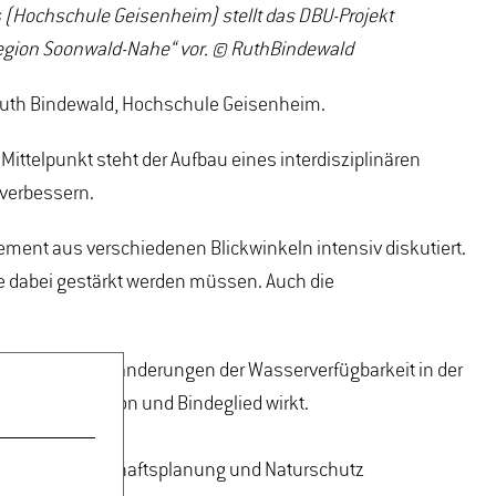
 (Hochschule Geisenheim) stellt das DBU-Projekt
ion Soonwald-Nahe“ vor. © RuthBindewald
h Ruth Bindewald, Hochschule Geisenheim.
ttelpunkt steht der Aufbau eines interdisziplinären
verbessern.
ent aus verschiedenen Blickwinkeln intensiv diskutiert.
 dabei gestärkt werden müssen. Auch die
t, um den Veränderungen der Wasserverfügbarkeit in der
ls Ansprechperson und Bindeglied wirkt.
B.Eng.), Landschaftsplanung und Naturschutz