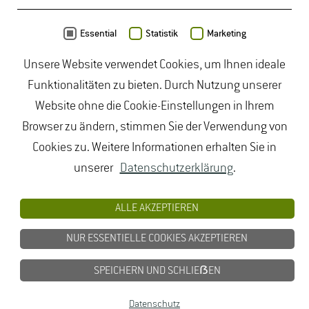
Daten von
OpenStreetMap
- Veröffentlicht unter
ODbL
Essential
Statistik
Marketing
Unsere Website verwendet Cookies, um Ihnen ideale
duales Studium Gartenbau
|
Gartenbau Studium
|
Funktionalitäten zu bieten. Durch Nutzung unserer
Lebensmittelrecht Studium
|
Lebensmittelsicherheit
Website ohne die Cookie-Einstellungen in Ihrem
Studium
|
Naturschutz Studium
|
Oenologie
Browser zu ändern, stimmen Sie der Verwendung von
Studium
|
Studiengang Logistik
|
Studiengänge
Cookies zu. Weitere Informationen erhalten Sie in
Lebensmittel
|
Studiengänge Natur
|
Studiengänge
unserer
Datenschutzerklärung
.
Umweltschutz
|
Studium angewandte Biologie
|
Studium Hessen
|
Studium Landschaftsarchitektur
|
ALLE AKZEPTIEREN
Studium Lebensmittel
|
Studium
NUR ESSENTIELLE COOKIES AKZEPTIEREN
Lebensmittelsicherheit
|
Studium Logistik
|
Studium
Natur
|
Studium Naturschutz
|
Studium
SPEICHERN UND SCHLIEẞEN
Umweltschutz
|
Studium Wiesbaden
|
Datenschutz