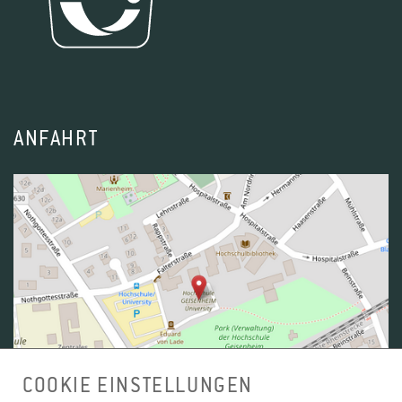
GARTENBAUWISSENSCHAFTEN (M.SC.)
1
2
3
4
1
2
3
4
1
2
3
4
ANFAHRT
1
2
3
4
1
2
3
4
COOKIE EINSTELLUNGEN