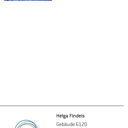
Helga Find­eis
Ge­bäu­de 6120