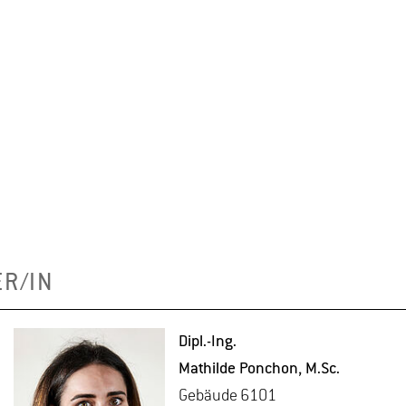
ER/IN
Dipl.-Ing.
Mat­hil­de Pon­chon
, M.​Sc.
Ge­bäu­de 6101