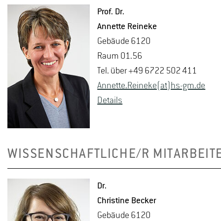
Prof. Dr.
An­net­te Rei­ne­ke
Ge­bäu­de 6120
Raum 01.56
Tel. über +49 6722 502 411
An­net­te.Rei­ne­ke(at)hs-​gm.​de
De­tails
WISSENSCHAFTLICHE/R MITARBEIT
Dr.
Chris­ti­ne Be­cker
Ge­bäu­de 6120