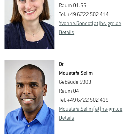
Raum 01.55
Tel. +49 6722 502 414
Yvon­ne.Ron­dot(at)hs-​gm.​de
De­tails
Dr.
Mousta­fa Selim
Ge­bäu­de 5903
Raum 04
Tel. +49 6722 502 419
Mousta­fa.Selim(at)hs-​gm.​de
De­tails