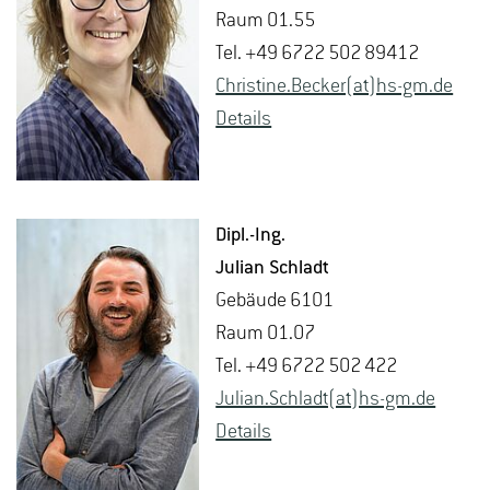
Raum 01.55
Tel. +49 6722 502 89412
Chris­ti­ne.Be­cker(at)hs-​gm.​de
De­tails
Dipl.-Ing.
Ju­li­an Schladt
Ge­bäu­de 6101
Raum 01.07
Tel. +49 6722 502 422
Ju­li­an.Schladt(at)hs-​gm.​de
De­tails