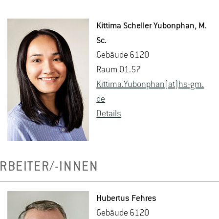
Kit­ti­ma Schel­ler Yu­bon­phan
, M.​
Sc.
Ge­bäu­de 6120
Raum 01.57
Kit­ti­ma.Yu­bon­phan(at)hs-​gm.​
de
De­tails
RBEITER/-INNEN
Hu­ber­tus Feh­res
Ge­bäu­de 6120