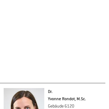
Dr.
Yvon­ne Ron­dot
, M.​Sc.
Ge­bäu­de 6120