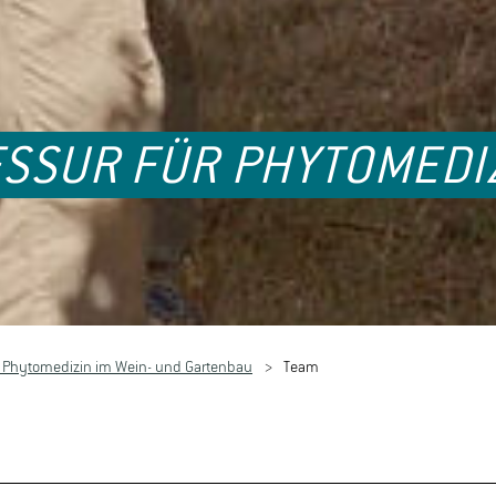
SSUR FÜR PHYTOMEDIZ
r Phytomedizin im Wein- und Gartenbau
Team