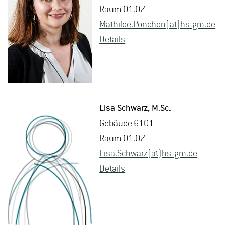
Raum 01.07
Mat­hil­de.Pon­chon(at)hs-​gm.​de
De­tails
Lisa Schwarz
, M.​Sc.
Ge­bäu­de 6101
Raum 01.07
Lisa.​Schwarz(at)hs-​gm.​de
De­tails