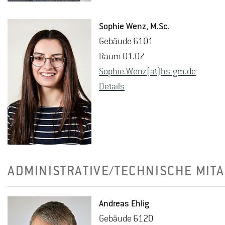
So­phie Wenz
, M.​Sc.
Ge­bäu­de 6101
Raum 01.07
So­phie.Wenz(at)hs-​gm.​de
De­tails
ADMINISTRATIVE/TECHNISCHE MITA
An­dre­as Ehlig
Ge­bäu­de 6120