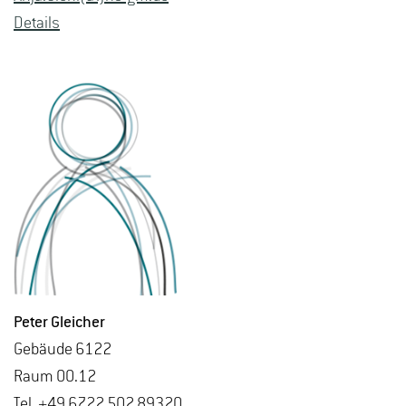
De­tails
Peter Glei­cher
Ge­bäu­de 6122
Raum 00.12
Tel. +49 6722 502 89320