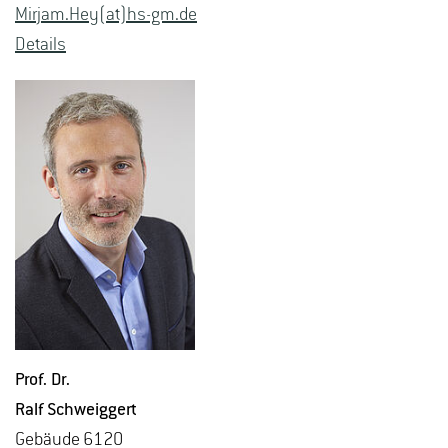
Mir­jam.Hey(at)hs-​gm.​de
De­tails
Prof. Dr.
Ralf Schweig­gert
Ge­bäu­de 6120