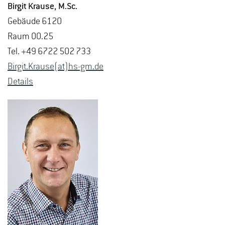
Bir­git Krau­se
, M.​Sc.
Ge­bäu­de 6120
Raum 00.25
Tel. +49 6722 502 733
Bir­git.Krau­se(at)hs-​gm.​de
De­tails