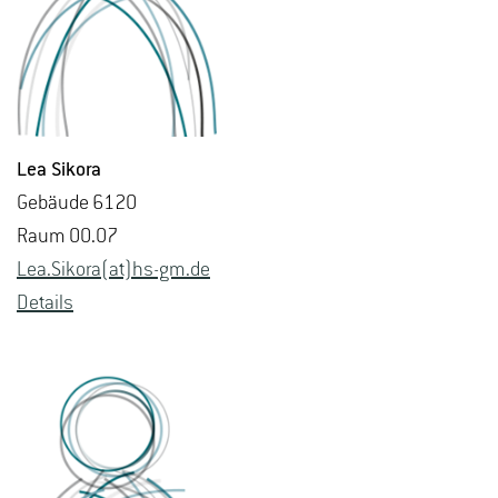
Lea Si­ko­ra
Ge­bäu­de 6120
Raum 00.07
Lea.​Sikora(at)hs-​gm.​de
De­tails