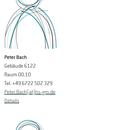
Peter Bach
Ge­bäu­de 6122
Raum 00.10
Tel. +49 6722 502 329
Peter.​Bach(at)hs-​gm.​de
De­tails