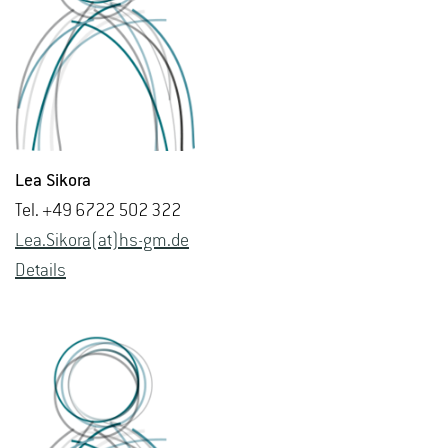
Lea Si­ko­ra
Tel. +49 6722 502 322
Lea.​Sikora(at)hs-​gm.​de
De­tails