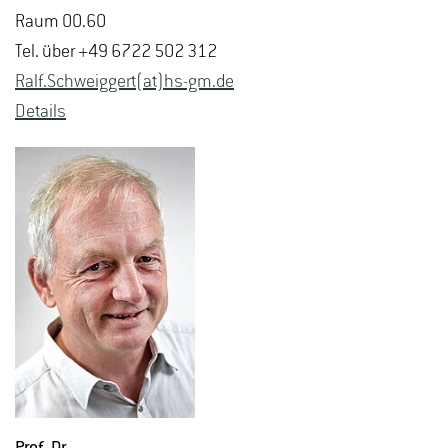
Raum 00.60
Tel. über +49 6722 502 312
Ralf.​Schweig­gert(at)hs-​gm.​de
De­tails
Prof. Dr.