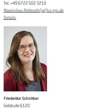
Tel. +49 6722 502 3210
Ma­xi­mi­li­an.Ret­terath(at)hs-​gm.​de
De­tails
Frie­de­ri­ke Schnit­ker
Ge­bäu­de 6120