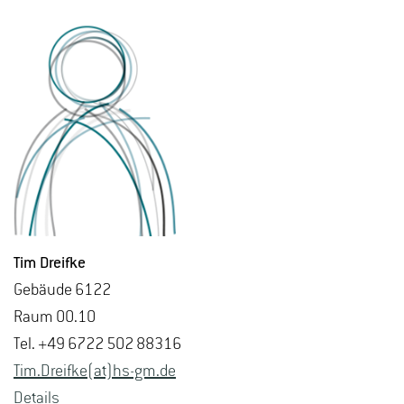
Tim Dreif­ke
Ge­bäu­de 6122
Raum 00.10
Tel. +49 6722 502 88316
Tim.​Dreifke(at)hs-​gm.​de
De­tails