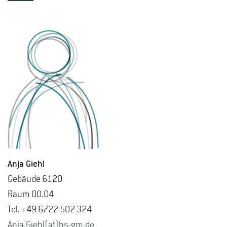
Anja Giehl
Ge­bäu­de 6120
Raum 00.04
Tel. +49 6722 502 324
Anja.​Giehl(at)hs-​gm.​de