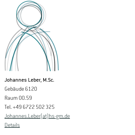
Jo­han­nes Leber
, M.​Sc.
Ge­bäu­de 6120
Raum 00.59
Tel. +49 6722 502 325
Jo­han­nes.Leber(at)hs-​gm.​de
De­tails