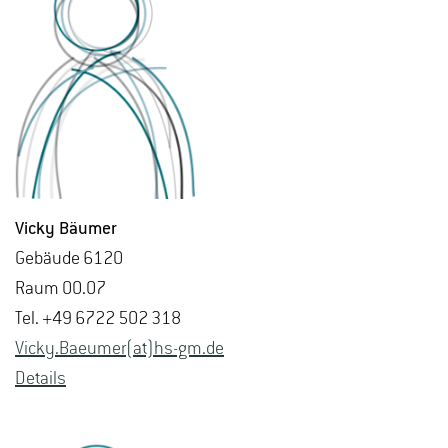
Vicky Bäu­mer
Ge­bäu­de 6120
Raum 00.07
Tel. +49 6722 502 318
Vicky.​Baeumer(at)hs-​gm.​de
De­tails