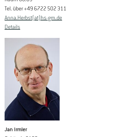
Tel. über +49 6722 502 311
Anna.​Herbst(at)hs-​gm.​de
De­tails
Jan Irm­ler