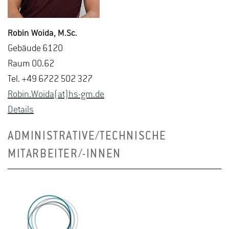
Robin Woida
, M.​Sc.
Ge­bäu­de 6120
Raum 00.62
Tel. +49 6722 502 327
Robin.​Woida(at)hs-​gm.​de
De­tails
ADMINISTRATIVE/TECHNISCHE
MITARBEITER/-INNEN