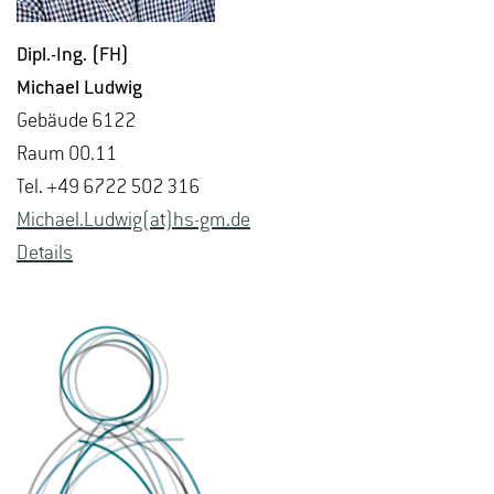
Dipl.-Ing. (FH)
Mi­cha­el Lud­wig
Ge­bäu­de 6122
Raum 00.11
Tel. +49 6722 502 316
Mi­cha­el.Lud­wig(at)hs-​gm.​de
De­tails