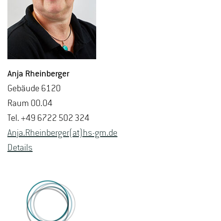
Anja Rhein­ber­ger
Ge­bäu­de 6120
Raum 00.04
Tel. +49 6722 502 324
Anja.​Rheinber­ger(at)hs-​gm.​de
De­tails