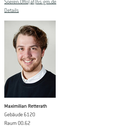
Soe­ren.Otto(at)hs-​gm.​de
De­tails
Ma­xi­mi­li­an Ret­terath
Ge­bäu­de 6120
Raum 00.62