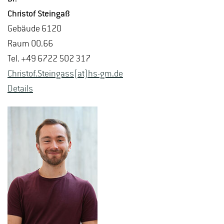
Chris­tof Stein­gaß
Ge­bäu­de 6120
Raum 00.66
Tel. +49 6722 502 317
Chris­tof.Stein­gass(at)hs-​gm.​de
De­tails