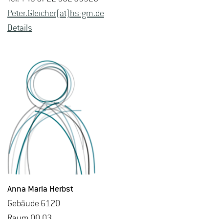
Peter.​Gleicher(at)hs-​gm.​de
De­tails
Anna Maria Herbst
Ge­bäu­de 6120
Raum 00.03