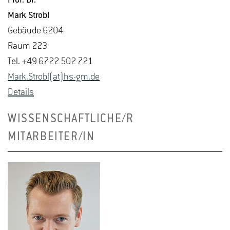
Mark Strobl
Ge­bäu­de 6204
Raum 223
Tel. +49 6722 502 721
Mark.​Strobl(at)hs-​gm.​de
De­tails
WISSENSCHAFTLICHE/R
MITARBEITER/IN