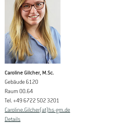
Ca­ro­li­ne Gil­cher
, M.​Sc.
Ge­bäu­de 6120
Raum 00.64
Tel. +49 6722 502 3201
Ca­ro­li­ne.Gil­cher(at)hs-​gm.​de
De­tails