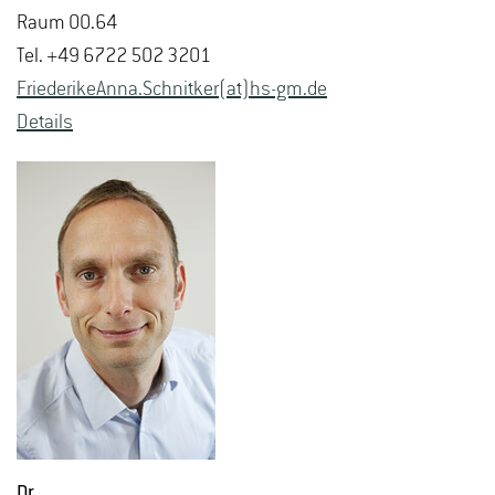
Raum 00.64
Tel. +49 6722 502 3201
Frie­de­ri­ke­An­na.Schnit­ker(at)hs-​gm.​de
De­tails
Dr.