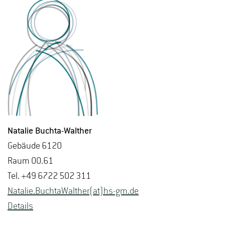
Na­ta­lie Buch­ta-Walt­her
Ge­bäu­de 6120
Raum 00.61
Tel. +49 6722 502 311
Na­ta­lie.Buchta­Walt­her(at)hs-​gm.​de
De­tails