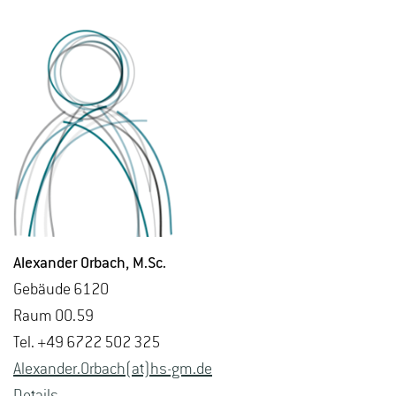
Alex­an­der Or­bach
, M.​Sc.
Ge­bäu­de 6120
Raum 00.59
Tel. +49 6722 502 325
Alex­an­der.Or­bach(at)hs-​gm.​de
De­tails