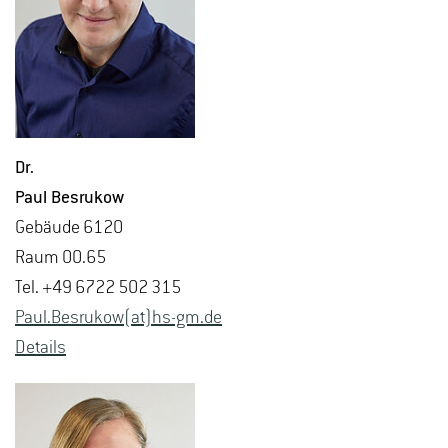
Dr.
Paul Bes­ru­kow
Ge­bäu­de 6120
Raum 00.65
Tel. +49 6722 502 315
Paul.​Besrukow(at)hs-​gm.​de
De­tails