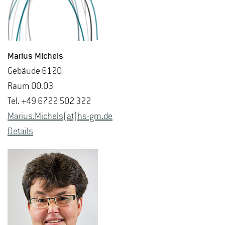
Ma­ri­us Mi­chels
Ge­bäu­de 6120
Raum 00.03
Tel. +49 6722 502 322
Ma­ri­us.Mi­chels(at)hs-​gm.​de
De­tails