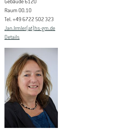
Ge­bäu­de 6120
Raum 00.10
Tel. +49 6722 502 323
Jan.​Irmler(at)hs-​gm.​de
De­tails