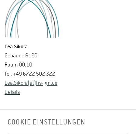
Lea Si­ko­ra
Ge­bäu­de 6120
Raum 00.10
Tel. +49 6722 502 322
Lea.​Sikora(at)hs-​gm.​de
De­tails
COOKIE EINSTELLUNGEN