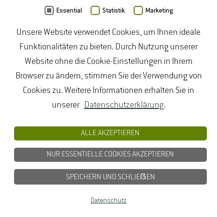
Essential
Statistik
Marketing
Unsere Website verwendet Cookies, um Ihnen ideale
Funktionalitäten zu bieten. Durch Nutzung unserer
Website ohne die Cookie-Einstellungen in Ihrem
Browser zu ändern, stimmen Sie der Verwendung von
Ma­nu­el Straub
Cookies zu. Weitere Informationen erhalten Sie in
Ge­bäu­de 6120
unserer
Datenschutzerklärung
.
Raum 00.10
Tel. +49 6722 502 323
ALLE AKZEPTIEREN
Ma­nu­el.Straub(at)hs-​gm.​de
NUR ESSENTIELLE COOKIES AKZEPTIEREN
De­tails
SPEICHERN UND SCHLIEẞEN
Datenschutz