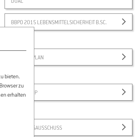
DUAL
BBPO 2015 LEBENSMITTELSICHERHEIT B.SC.
STUNDENPLAN
u bieten.
 Browser zu
ZUM STUDIP
nen erhalten
PRÜFUNGSAUSSCHUSS