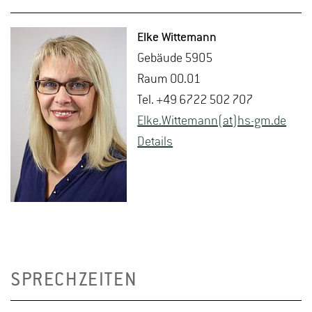
Elke Wit­te­mann
Ge­bäu­de 5905
Raum 00.01
Tel. +49 6722 502 707
Elke.​Wittemann(at)hs-​gm.​de
De­tails
SPRECHZEITEN