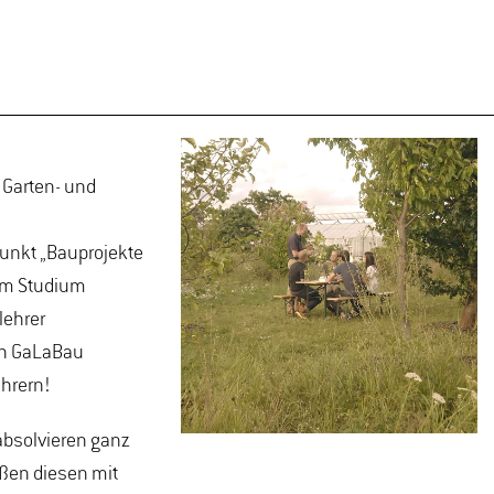
 Garten- und
unkt „Bauprojekte
 im Studium
lehrer
ich GaLaBau
ehrern!
absolvieren ganz
eßen diesen mit