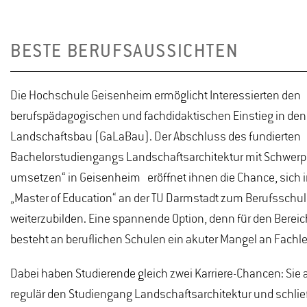
BESTE BERUFSAUSSICHTEN
Die Hochschule Geisenheim ermöglicht Interessierten den
berufspädagogischen und fachdidaktischen Einstieg in den
Landschaftsbau (GaLaBau). Der Abschluss des fundierten
Bachelorstudiengangs Landschaftsarchitektur mit Schwerp
umsetzen“ in Geisenheim eröffnet ihnen die Chance, sich
„Master of Education“ an der TU Darmstadt zum Berufsschul
weiterzubilden. Eine spannende Option, denn für den Bere
besteht an beruflichen Schulen ein akuter Mangel an Fachl
Dabei haben Studierende gleich zwei Karriere-Chancen: Sie 
regulär den Studiengang Landschaftsarchitektur und schli