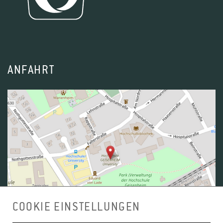
und Landschaft) systemisch analysiert werden.
Referent:
Muschkullus, Thomas
Eine Exploration soll untersuchen, wie der Erfolg
dieser Transformation vor dem Hintergrund einer
hohen Zahl von Stakeholdern überhaupt
gemessen werden kann. Ein
ANFAHRT
Modellierungsansatz zur Analyse der
Planungsprozesse und seiner Auswirkungen auf
das System Straße und Landschaft wird
Hinweise auf mögliche Schwachstellen liefern. In
der Folge sollen als besonders relevant erkannte
Teilsysteme mithilfe des Sensitivitätsmodells
nach Vester simuliert werden. Die daraus
gewonnenen Erkenntnisse werden als
Vorschläge einen Beitrag zur Optimierung des
COOKIE EINSTELLUNGEN
Erfolgs der Transformation leisten. M.Sc. Thomas