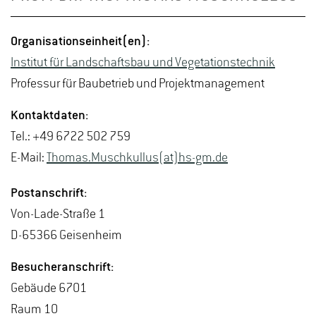
Or­ga­ni­sa­ti­ons­ein­heit(en):
In­sti­tut für Land­schafts­bau und Ve­ge­ta­ti­ons­tech­nik
Pro­fes­sur für Bau­be­trieb und Pro­jekt­ma­nage­ment
Kon­takt­da­ten:
Tel.: +49 6722 502 759
E-Mail:
Tho­mas.Musch­kul­lus(at)hs-​gm.​de
Post­an­schrift:
Von-La­de-Stra­ße 1
D-65366 Gei­sen­heim
Be­su­cher­an­schrift:
Ge­bäu­de 6701
Raum 10