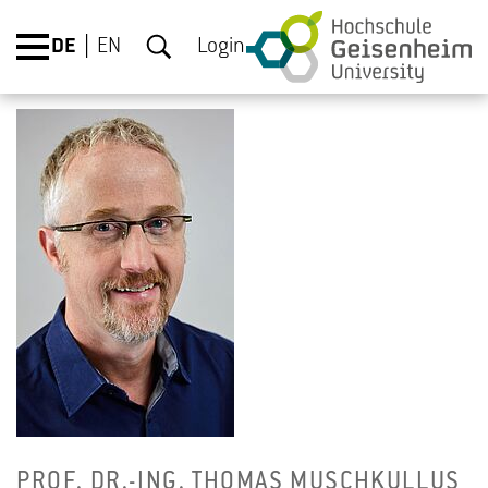
DE
EN
Login
PROF. DR.-ING. THO­MAS MUSCH­KUL­LUS