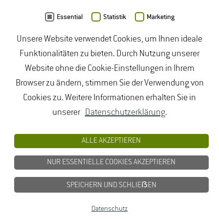
Muschkullus promoviert in diesem Projekt.
Daten von
OpenStreetMap
- Veröffentlicht unter
ODbL
Essential
Statistik
Marketing
Unsere Website verwendet Cookies, um Ihnen ideale
duales Studium Gartenbau
|
Gartenbau Studium
|
Funktionalitäten zu bieten. Durch Nutzung unserer
Lebensmittelrecht Studium
|
Lebensmittelsicherheit
Website ohne die Cookie-Einstellungen in Ihrem
Studium
|
Naturschutz Studium
|
Oenologie
Browser zu ändern, stimmen Sie der Verwendung von
Studium
|
Studiengang Logistik
|
Studiengänge
Cookies zu. Weitere Informationen erhalten Sie in
Lebensmittel
|
Studiengänge Natur
|
Studiengänge
unserer
Datenschutzerklärung
.
Umweltschutz
|
Studium angewandte Biologie
|
©
Prof. Dr. Eckhard Jedicke
Studium Hessen
|
Studium Landschaftsarchitektur
|
ALLE AKZEPTIEREN
Studium Lebensmittel
|
Studium
NUR ESSENTIELLE COOKIES AKZEPTIEREN
Lebensmittelsicherheit
|
Studium Logistik
|
Studium
Natur
|
Studium Naturschutz
|
Studium
SPEICHERN UND SCHLIEẞEN
Umweltschutz
|
Studium Wiesbaden
|
Datenschutz