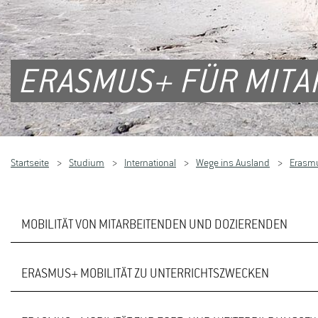
ERASMUS+ FÜR MITA
Startseite
Studium
International
Wege ins Ausland
Erasm
MOBILITÄT VON MITARBEITENDEN UND DOZIERENDEN
ERASMUS+ MOBILITÄT ZU UNTERRICHTSZWECKEN
Neben der Mobilitätsförderung von Studierenden ins Ausla
der Mobilität von Mitarbeiterinnen und Mitarbeitern der