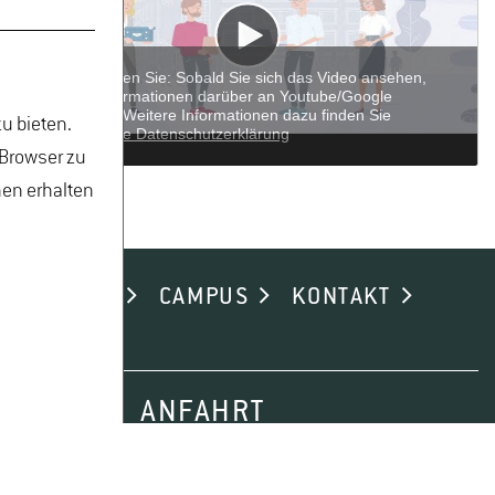
u bieten.
 Browser zu
nen erhalten
ND ALUMNI
CAMPUS
KONTAKT
ANFAHRT