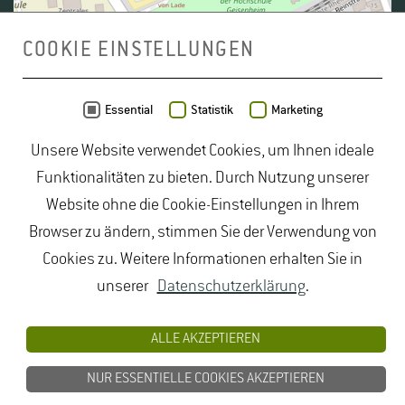
COOKIE EINSTELLUNGEN
Daten von
OpenStreetMap
- Veröffentlicht unter
ODbL
Essential
Statistik
Marketing
Unsere Website verwendet Cookies, um Ihnen ideale
duales Studium Gartenbau
|
Gartenbau Studium
|
Funktionalitäten zu bieten. Durch Nutzung unserer
Lebensmittelrecht Studium
|
Lebensmittelsicherheit
Website ohne die Cookie-Einstellungen in Ihrem
Studium
|
Naturschutz Studium
|
Oenologie
Browser zu ändern, stimmen Sie der Verwendung von
Studium
|
Studiengang Logistik
|
Studiengänge
Cookies zu. Weitere Informationen erhalten Sie in
Lebensmittel
|
Studiengänge Natur
|
Studiengänge
unserer
Datenschutzerklärung
.
Umweltschutz
|
Studium angewandte Biologie
|
Studium Hessen
|
Studium Landschaftsarchitektur
|
ALLE AKZEPTIEREN
Studium Lebensmittel
|
Studium
NUR ESSENTIELLE COOKIES AKZEPTIEREN
Lebensmittelsicherheit
|
Studium Logistik
|
Studium