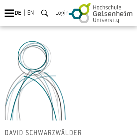
DE
EN
Login
DAVID SCHWARZ­WÄL­DER