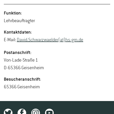
Funk­ti­on:
Lehr­be­auf­trag­ter
Kon­takt­da­ten:
E-Mail:
David.​Schwarz­wa­el­der(at)hs-​gm.​de
Post­an­schrift:
Von-La­de-Stra­ße 1
D-65366 Gei­sen­heim
Be­su­cher­an­schrift:
65366 Gei­sen­heim