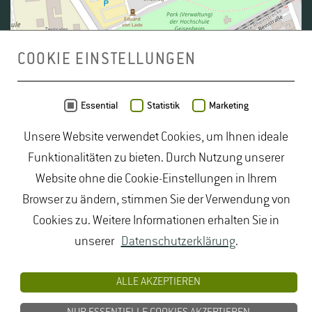
COOKIE EINSTELLUNGEN
Daten von
OpenStreetMap
- Veröffentlicht unter
ODbL
Essential
Statistik
Marketing
Unsere Website verwendet Cookies, um Ihnen ideale
duales Studium Gartenbau
|
Gartenbau Studium
|
Funktionalitäten zu bieten. Durch Nutzung unserer
Lebensmittelrecht Studium
|
Lebensmittelsicherheit
Website ohne die Cookie-Einstellungen in Ihrem
Studium
|
Naturschutz Studium
|
Oenologie
Browser zu ändern, stimmen Sie der Verwendung von
Studium
|
Studiengang Logistik
|
Studiengänge
Cookies zu. Weitere Informationen erhalten Sie in
Lebensmittel
|
Studiengänge Natur
|
Studiengänge
unserer
Datenschutzerklärung
.
Umweltschutz
|
Studium angewandte Biologie
|
Studium Hessen
|
Studium Landschaftsarchitektur
|
ALLE AKZEPTIEREN
Studium Lebensmittel
|
Studium