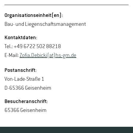
Or­ga­ni­sa­ti­ons­ein­heit(en):
Bau- und Lie­gen­schafts­ma­nage­ment
Kon­takt­da­ten:
Tel.: +49 6722 502 88218
E-Mail:
Zofia.​Debicki(at)hs-​gm.​de
Post­an­schrift:
Von-La­de-Stra­ße 1
D-65366 Gei­sen­heim
Be­su­cher­an­schrift:
65366 Gei­sen­heim