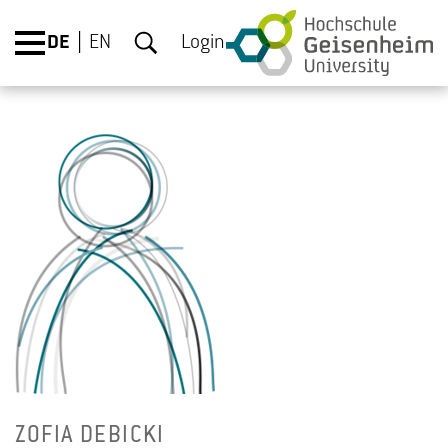
DE
EN
Login
ZOFIA DE­BI­CKI