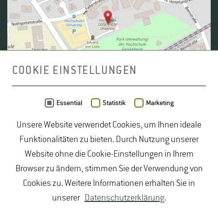
COOKIE EINSTELLUNGEN
Daten von
OpenStreetMap
- Veröffentlicht unter
ODbL
Essential
Statistik
Marketing
Unsere Website verwendet Cookies, um Ihnen ideale
duales Studium Gartenbau
|
Gartenbau Studium
|
Funktionalitäten zu bieten. Durch Nutzung unserer
Lebensmittelrecht Studium
|
Lebensmittelsicherheit
Website ohne die Cookie-Einstellungen in Ihrem
Studium
|
Naturschutz Studium
|
Oenologie
Browser zu ändern, stimmen Sie der Verwendung von
Studium
|
Studiengang Logistik
|
Studiengänge
Cookies zu. Weitere Informationen erhalten Sie in
Lebensmittel
|
Studiengänge Natur
|
Studiengänge
unserer
Datenschutzerklärung
.
Umweltschutz
|
Studium angewandte Biologie
|