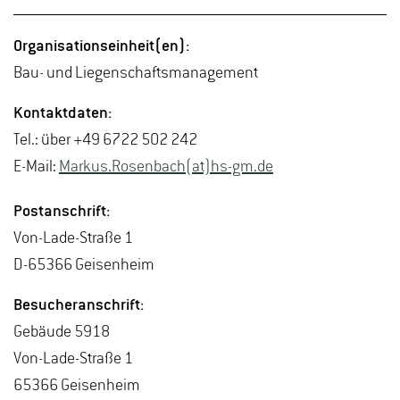
Or­ga­ni­sa­ti­ons­ein­heit(en):
Bau- und Lie­gen­schafts­ma­nage­ment
Kon­takt­da­ten:
Tel.: über +49 6722 502 242
E-Mail:
Mar­kus.Ro­sen­bach(at)hs-​gm.​de
Post­an­schrift:
Von-La­de-Stra­ße 1
D-65366 Gei­sen­heim
Be­su­cher­an­schrift:
Ge­bäu­de 5918
Von-La­de-Stra­ße 1
65366 Gei­sen­heim