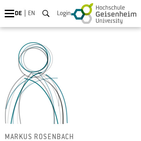
DE
EN
Login
MAR­KUS RO­SEN­BACH