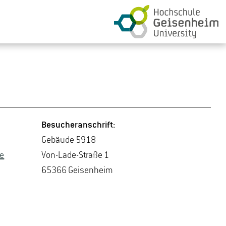
Be­su­cher­an­schrift:
Ge­bäu­de 5918
de
Von-La­de-Stra­ße 1
65366 Gei­sen­heim