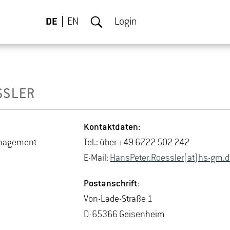
DE
EN
Login
SS­LER
Kon­takt­da­ten:
­nage­ment
Tel.: über +49 6722 502 242
E-Mail:
Hans­Pe­ter.Roess­ler(at)hs-​gm.​
Post­an­schrift:
Von-La­de-Stra­ße 1
D-65366 Gei­sen­heim