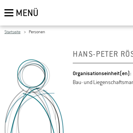
MENÜ
Startseite
Personen
HANS-PE­TER RÖ
Or­ga­ni­sa­ti­ons­ein­heit(en):
Bau- und Lie­gen­schafts­ma