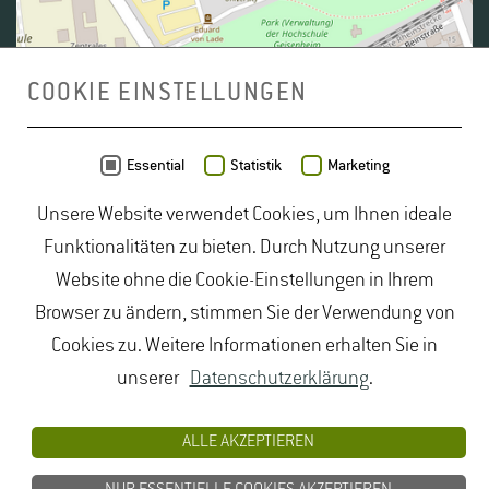
COOKIE EINSTELLUNGEN
Daten von
OpenStreetMap
- Veröffentlicht unter
ODbL
Essential
Statistik
Marketing
Unsere Website verwendet Cookies, um Ihnen ideale
duales Studium Gartenbau
|
Gartenbau Studium
|
Funktionalitäten zu bieten. Durch Nutzung unserer
Lebensmittelrecht Studium
|
Lebensmittelsicherheit
Website ohne die Cookie-Einstellungen in Ihrem
Studium
|
Naturschutz Studium
|
Oenologie
Browser zu ändern, stimmen Sie der Verwendung von
Studium
|
Studiengang Logistik
|
Studiengänge
Cookies zu. Weitere Informationen erhalten Sie in
Lebensmittel
|
Studiengänge Natur
|
Studiengänge
unserer
Datenschutzerklärung
.
Umweltschutz
|
Studium angewandte Biologie
|
Studium Hessen
|
Studium Landschaftsarchitektur
|
ALLE AKZEPTIEREN
Studium Lebensmittel
|
Studium