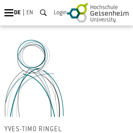
DE
EN
Login
YVES-TI­MO RIN­GEL