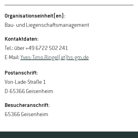
Or­ga­ni­sa­ti­ons­ein­heit(en):
Bau- und Lie­gen­schafts­ma­nage­ment
Kon­takt­da­ten:
Tel.: über +49 6722 502 241
E-Mail:
Yves-Ti­mo.Rin­gel(at)hs-​gm.​de
Post­an­schrift:
Von-La­de-Stra­ße 1
D-65366 Gei­sen­heim
Be­su­cher­an­schrift:
65366 Gei­sen­heim