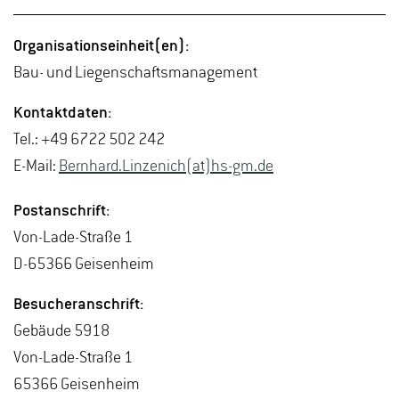
Or­ga­ni­sa­ti­ons­ein­heit(en):
Bau- und Lie­gen­schafts­ma­nage­ment
Kon­takt­da­ten:
Tel.: +49 6722 502 242
E-Mail:
Bern­hard.Lin­ze­nich(at)hs-​gm.​de
Post­an­schrift:
Von-La­de-Stra­ße 1
D-65366 Gei­sen­heim
Be­su­cher­an­schrift:
Ge­bäu­de 5918
Von-La­de-Stra­ße 1
65366 Gei­sen­heim