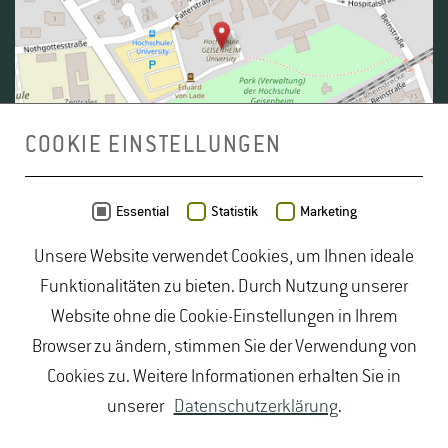
COOKIE EINSTELLUNGEN
Daten von
OpenStreetMap
- Veröffentlicht unter
ODbL
Essential
Statistik
Marketing
Unsere Website verwendet Cookies, um Ihnen ideale
duales Studium Gartenbau
|
Gartenbau Studium
|
Funktionalitäten zu bieten. Durch Nutzung unserer
Lebensmittelrecht Studium
|
Lebensmittelsicherheit
Website ohne die Cookie-Einstellungen in Ihrem
Studium
|
Naturschutz Studium
|
Oenologie
Browser zu ändern, stimmen Sie der Verwendung von
Studium
|
Studiengang Logistik
|
Studiengänge
Cookies zu. Weitere Informationen erhalten Sie in
Lebensmittel
|
Studiengänge Natur
|
Studiengänge
unserer
Datenschutzerklärung
.
Umweltschutz
|
Studium angewandte Biologie
|