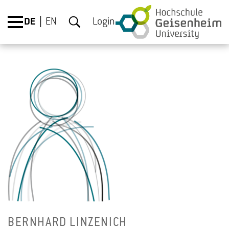
DE
EN
Login
BERN­HARD LIN­ZE­NICH