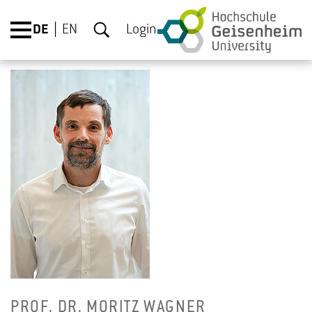
DE
EN
Login
PROF. DR. MO­RITZ WAG­NER