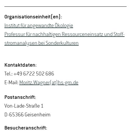
Or­ga­ni­sa­ti­ons­ein­heit(en):
In­sti­tut für an­ge­wand­te Öko­lo­gie
Pro­fes­sur für nach­hal­ti­gen Res­sour­cen­ein­satz und Stoff­
strom­ana­ly­sen bei Son­der­kul­tu­ren
Kon­takt­da­ten:
Tel.: +49 6722 502 686
E-Mail:
Mo­ritz.Wag­ner(at)hs-​gm.​de
Post­an­schrift:
Von-La­de-Stra­ße 1
D-65366 Gei­sen­heim
Be­su­cher­an­schrift: