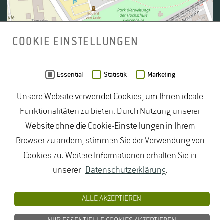
COOKIE EINSTELLUNGEN
Daten von
OpenStreetMap
- Veröffentlicht unter
ODbL
Essential
Statistik
Marketing
Unsere Website verwendet Cookies, um Ihnen ideale
duales Studium Gartenbau
|
Gartenbau Studium
|
Funktionalitäten zu bieten. Durch Nutzung unserer
Lebensmittelrecht Studium
|
Lebensmittelsicherheit
Website ohne die Cookie-Einstellungen in Ihrem
Studium
|
Naturschutz Studium
|
Oenologie
Browser zu ändern, stimmen Sie der Verwendung von
Studium
|
Studiengang Logistik
|
Studiengänge
Cookies zu. Weitere Informationen erhalten Sie in
Lebensmittel
|
Studiengänge Natur
|
Studiengänge
unserer
Datenschutzerklärung
.
Umweltschutz
|
Studium angewandte Biologie
|
Studium Hessen
|
Studium Landschaftsarchitektur
|
ALLE AKZEPTIEREN
Studium Lebensmittel
|
Studium