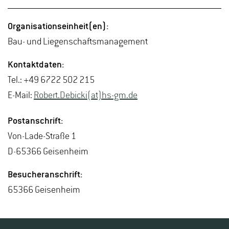
Or­ga­ni­sa­ti­ons­ein­heit(en):
Bau- und Lie­gen­schafts­ma­nage­ment
Kon­takt­da­ten:
Tel.: +49 6722 502 215
E-Mail:
Ro­bert.De­bi­cki(at)hs-​gm.​de
Post­an­schrift:
Von-La­de-Stra­ße 1
D-65366 Gei­sen­heim
Be­su­cher­an­schrift:
65366 Gei­sen­heim