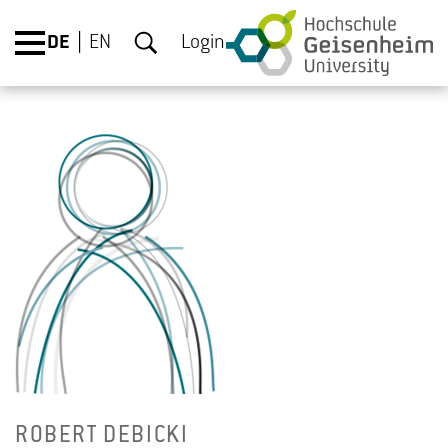
DE
EN
Login
RO­BERT DE­BI­CKI