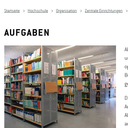
Startseite
Hochschule
Organisation
Zentrale Einrichtungen
AUFGABEN
A
u
o
B
g
D
A
A
a