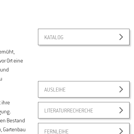
KATALOG
bemüht,
or Ort eine
 und
zu
AUSLEIHE
 ihre
LITERATURRECHERCHE
gung.
hen Bestand
u, Gartenbau
FERNLEIHE