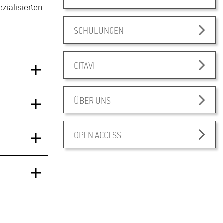
zialisierten
SCHULUNGEN
CITAVI
ÜBER UNS
d 2026)
OPEN ACCESS
r
chgruppen
ng steht
ort kann
log
gezielt
- und