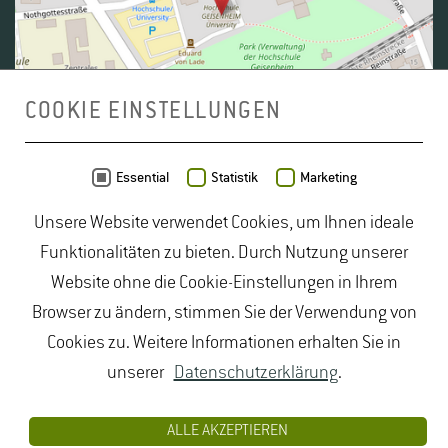
COOKIE EINSTELLUNGEN
Daten von
OpenStreetMap
- Veröffentlicht unter
ODbL
Essential
Statistik
Marketing
Unsere Website verwendet Cookies, um Ihnen ideale
duales Studium Gartenbau
|
Gartenbau Studium
|
Funktionalitäten zu bieten. Durch Nutzung unserer
Lebensmittelrecht Studium
|
Lebensmittelsicherheit
Website ohne die Cookie-Einstellungen in Ihrem
Studium
|
Naturschutz Studium
|
Oenologie
Browser zu ändern, stimmen Sie der Verwendung von
Studium
|
Studiengang Logistik
|
Studiengänge
Cookies zu. Weitere Informationen erhalten Sie in
Lebensmittel
|
Studiengänge Natur
|
Studiengänge
unserer
Datenschutzerklärung
.
Umweltschutz
|
Studium angewandte Biologie
|
Studium Hessen
|
Studium Landschaftsarchitektur
|
ALLE AKZEPTIEREN