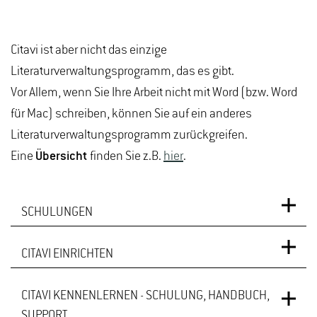
Citavi ist aber nicht das einzige
Literaturverwaltungsprogramm, das es gibt.
Vor Allem, wenn Sie Ihre Arbeit nicht mit Word (bzw. Word
für Mac) schreiben, können Sie auf ein anderes
Literaturverwaltungsprogramm zurückgreifen.
Eine
Übersicht
finden Sie z.B.
hier
.
SCHULUNGEN
CITAVI EINRICHTEN
Eine
Einführung
in dieses umfangreiche Programm
bietet die Bibliothek an.
CITAVI KENNENLERNEN - SCHULUNG, HANDBUCH,
Damit Sie mit Citavi unkompliziert auf unser
SUPPORT