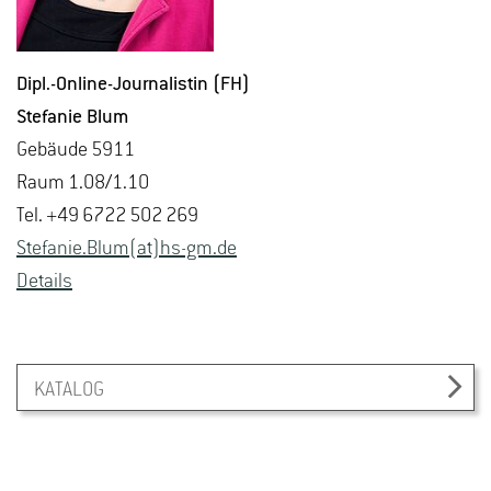
Dipl.-On­line-Jour­na­lis­tin (FH)
Ste­fa­nie Blum
Ge­bäu­de 5911
Raum 1.08/1.10
Tel. +49 6722 502 269
Ste­fa­nie.Blum(at)hs-​gm.​de
De­tails
KATALOG