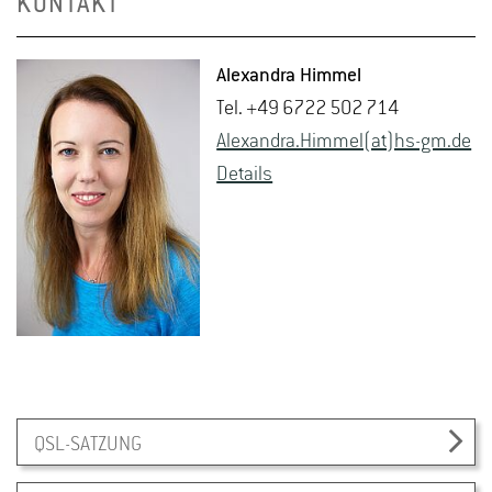
KONTAKT
Alex­an­dra Him­mel
Tel. +49 6722 502 714
Alex­an­dra.Him­mel(at)hs-​gm.​de
De­tails
QSL-SATZUNG