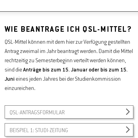
alle Geisenheimer Studierenden
zwischen Lebensmittel- und Getränketechnologie
Nachhaltiges Reststoffmanagement an der
AG Micro Greens
Interdisziplinäre Summer School: Produktion und
Basiskurs Baumwart für Streuobst
Hochschule
Verwendung von mediterranen Gehölzen in Pistoia
WIE BEANTRAGE ICH QSL-MITTEL?
Projekt RheoChoc: Einfluss von alternativen
Gestaltung des Campus als Lehr- und Lernort für
(Italien)
Emulgatoren auf die Rheologie von Schokoladen
Nachhaltigkeit
QSL-Mittel können mit dem hier zur Verfügung gestellten
Projekt Bienenhaltung und Honigproduktion an der
Antrag zweimal im Jahr beantragt werden. Damit die Mittel
HGU
rechtzeitig zu Semesterbeginn verteilt werden können,
sind die
Anträge bis zum 15. Januar oder bis zum 15.
TreeSense - Vitalitätsmonitoring von Bäumen in
Juni
eines jeden Jahres bei der Studienkommission
Echtzeit
einzureichen.
Forschendes Lernen im Bereich Böden, Erden und
Substrate - Kennwerte für die
Wasserwirtschaftssimulationen
QSL-ANTRAGSFORMULAR
BEISPIEL 1: STUDI-ZEITUNG