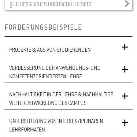
§16 HESSISCHES HOCHSCHULGESETZ
FÖRDERUNGSBEISPIELE
PROJEKTE & AGS VON STUDIERENDEN
VERBESSERUNG DER ANWENDUNGS- UND
AG Fassadenbegrünung
KOMPETENZORIENTIERTEN LEHRE
Brew@Home - interaktive Brauerei im Kontext
biochemischer Vorgänge
NACHHALTIGKEIT IN DER LEHRE & NACHHALTIGE
Projekt Vertikalpflanzen mit verschiedenen
WEITERENTWICKLUNG DES CAMPUS
Gemeinschaftsgarten der HGU
Systemen zur Vertikalbegrünung
Herstellung von Süßwaren und Speiseeis
Hochschuleigener Lehr- und Forschungsgarten
UNTERSTÜTZUNG VON INTERDISZIPLINÄREN
Projekt Dentroökologie: Bäume als
Studi Zeitung - Online Studierendenzeitschrift für
LEHRFORMATEN
InnoTaste - Produktentwicklung an der Grenzfläche
Umweltindikatoren