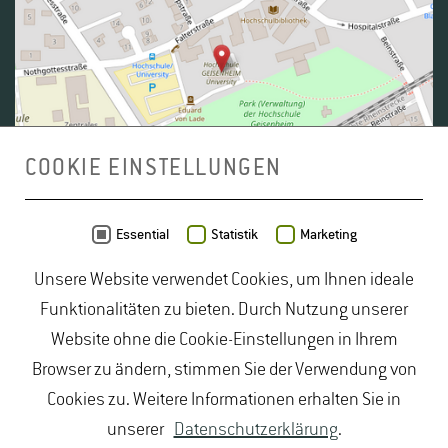
COOKIE EINSTELLUNGEN
Daten von
OpenStreetMap
- Veröffentlicht unter
ODbL
Essential
Statistik
Marketing
Unsere Website verwendet Cookies, um Ihnen ideale
duales Studium Gartenbau
|
Gartenbau Studium
|
Funktionalitäten zu bieten. Durch Nutzung unserer
Lebensmittelrecht Studium
|
Lebensmittelsicherheit
Website ohne die Cookie-Einstellungen in Ihrem
Studium
|
Naturschutz Studium
|
Oenologie
Browser zu ändern, stimmen Sie der Verwendung von
Studium
|
Studiengang Logistik
|
Studiengänge
Cookies zu. Weitere Informationen erhalten Sie in
Lebensmittel
|
Studiengänge Natur
|
Studiengänge
unserer
Datenschutzerklärung
.