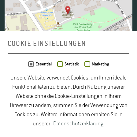
COOKIE EINSTELLUNGEN
Daten von
OpenStreetMap
- Veröffentlicht unter
ODbL
Essential
Statistik
Marketing
Unsere Website verwendet Cookies, um Ihnen ideale
duales Studium Gartenbau
|
Gartenbau Studium
|
Funktionalitäten zu bieten. Durch Nutzung unserer
Lebensmittelrecht Studium
|
Lebensmittelsicherheit
Website ohne die Cookie-Einstellungen in Ihrem
Studium
|
Naturschutz Studium
|
Oenologie
Browser zu ändern, stimmen Sie der Verwendung von
Studium
|
Studiengang Logistik
|
Studiengänge
Cookies zu. Weitere Informationen erhalten Sie in
Lebensmittel
|
Studiengänge Natur
|
Studiengänge
unserer
Datenschutzerklärung
.
Umweltschutz
|
Studium angewandte Biologie
|