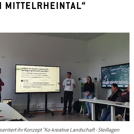
 MITTELRHEINTAL“
sentiert ihr Konzept "Ko-kreative Landschaft - Steillagen