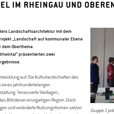
L IM RHEINGAU UND OBEREN
ters Landschaftsarchitektur mit dem
rojekt „Landschaft auf kommunaler Ebene
ter dem Oberthema
rheintal“ präsentierten zwei
rgebnisse.
ntwicklung auf: Die Kulturlandschaften des
s eines jahrhundertelangen
ltung. Terrassierte Steillagen,
s Bild dieser einzigartigen Region. Doch
ungen und veränderte Nutzungsformen setzen
Gruppe 1 prä