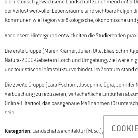
die historisch gewachsene Landschaft zunehmend unter 
der Verlust wertvoller Lebensräume sind sichtbare Folgen 
Kommunen wie Region vor ökologische, ökonomische und g
Vor diesem Hintergrund entwickelten die Studierenden pra
Die erste Gruppe (Maren Krämer, Julian Otte, Elias Schmitt
Natura-2000-Gebiete in Lorch und Umgebung. Ziel war ein g
und touristische Infrastruktur verbindet. Im Zentrum stand
Die zweite Gruppe (Lara Pschorn, Josephine Gyra, Jennifer 
Verbuschung zu reduzieren, wirtschaftliche Einbußen abzufe
Online-Filtertool, das passgenaue Maßnahmen für unterschi
sein.
COOKI
Kategorien:
Landschaftsarchitektur (M.Sc.), Landschaftsar