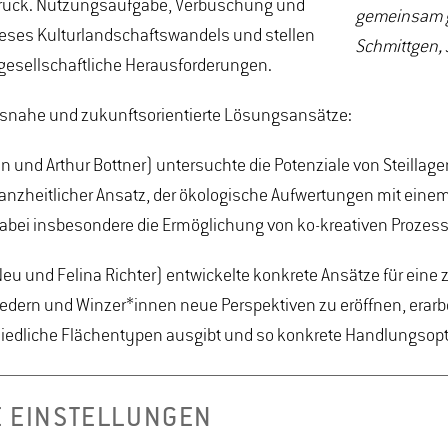
Druck. Nutzungsaufgabe, Verbuschung und
gemeinsam ge
dieses Kulturlandschaftswandels und stellen
Schmittgen, 
esellschaftliche Herausforderungen.
xisnahe und zukunftsorientierte Lösungsansätze:
gen und Arthur Bottner) untersuchte die Potenziale von Steill
anzheitlicher Ansatz, der ökologische Aufwertungen mit einem
 dabei insbesondere die Ermöglichung von ko-kreativen Prozes
Neu und Felina Richter) entwickelte konkrete Ansätze für ein
dern und Winzer*innen neue Perspektiven zu eröffnen, erarbei
edliche Flächentypen ausgibt und so konkrete Handlungsoption
E EINSTELLUNGEN
chitektur (B.Eng.), Landschaftsplanung und Naturschutz