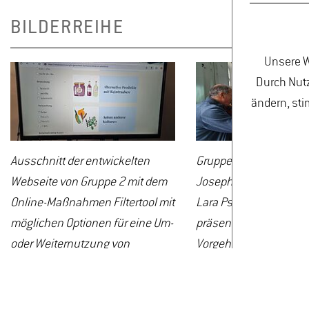
BILDERREIHE
Unsere W
Durch Nutz
ändern, sti
Ausschnitt der entwickelten
Gruppe 2 (von links na
Webseite von Gruppe 2 mit dem
Josephine Gryra, Felin
Online-Maßnahmen Filtertool mit
Lara Pschron und Jenn
möglichen Optionen für eine Um-
präsentierten ihre
oder Weiternutzung von
Vorgehensweise beim 
Weinbauflächen.
der Webseite. Im Zent
dabei vorhandenes W
leichter zugänglich z