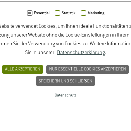
Essential
Statistik
Marketing
ebsite verwendet Cookies, um Ihnen ideale Funktionalitäten z
ung unserer Website ohne die Cookie-Einstellungen in Ihrem
mmen Sie der Verwendung von Cookies zu. Weitere Informatio
Sie in unserer
Datenschutzerklärung
.
ch rechts:
ALLE AKZEPTIEREN
NUR ESSENTIELLE COOKIES AKZEPTIEREN
a Richter,
SPEICHERN UND SCHLIEẞEN
ifer Neu)
Datenschutz
Entwerfen
rum stand
issen
u machen.