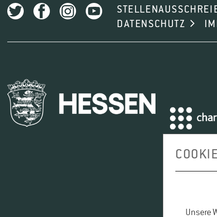
STELLENAUSSCHREI
DATENSCHUTZ
I
COOKI
Unsere W