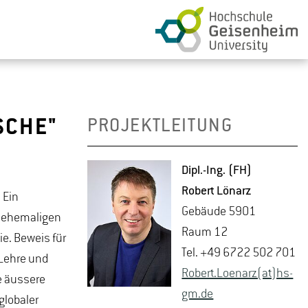
SCHE"
PROJEKTLEITUNG
Dipl.-Ing. (FH)
Ro­bert Lö­n­arz
 Ein
Ge­bäu­de 5901
r ehemaligen
Raum 12
e. Beweis für
Tel. +49 6722 502 701
Lehre und
Ro­bert.Lo­en­arz(at)hs-​
ie äussere
gm.​de
 globaler