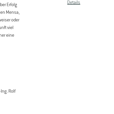
De­tails
er Erfolg
euen Mensa,
weiser oder
nft viel
mer eine
Ing. Rolf