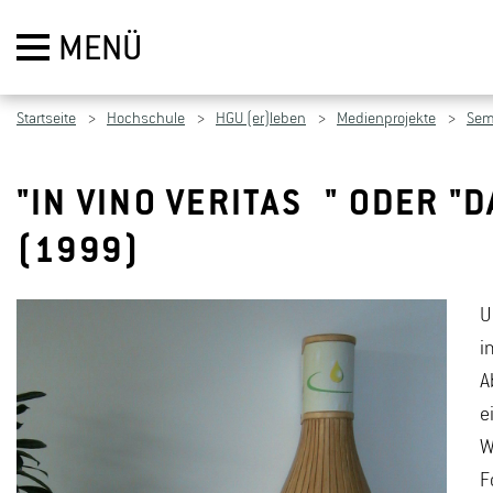
MENÜ
Startseite
Hochschule
HGU (er)leben
Medienprojekte
Sem
"IN VINO VERITAS " ODER "
(1999)
U
i
A
e
W
F