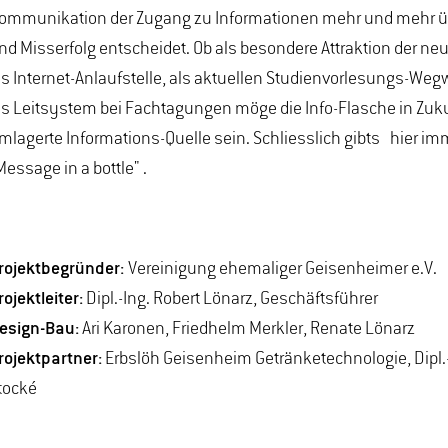
ommunikation der Zugang zu Informationen mehr und mehr üb
nd Misserfolg entscheidet. Ob als besondere Attraktion der n
ls Internet-Anlaufstelle, als aktuellen Studienvorlesungs-Weg
ls Leitsystem bei Fachtagungen möge die Info-Flasche in Zuku
mlagerte Informations-Quelle sein. Schliesslich gibts hier im
Message in a bottle" .
rojektbegründer:
Vereinigung ehemaliger Geisenheimer e.V.
rojektleiter:
Dipl.-Ing. Robert Lönarz, Geschäftsführer
esign-Bau:
Ari Karonen, Friedhelm Merkler, Renate Lönarz
rojektpartner:
Erbslöh Geisenheim Getränketechnologie, Dipl.-
tocké