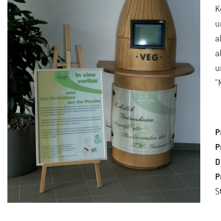
K
u
a
a
u
"
P
P
D
P
S