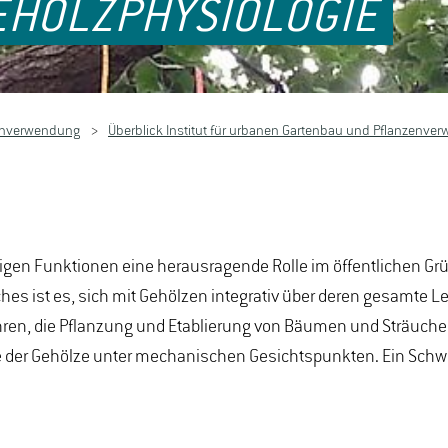
EHÖLZPHYSIOLOGIE
zenverwendung
Überblick Institut für urbanen Gartenbau und Pflanzenve
tigen Funktionen eine herausragende Rolle im öffentlichen Grün
ches ist es, sich mit Gehölzen integrativ über deren gesamte 
ahren, die Pflanzung und Etablierung von Bäumen und Sträuch
e der Gehölze unter mechanischen Gesichtspunkten. Ein Schwe