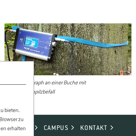
Impulstomograph an einer Buche mit
Brandkrustenpilzbefall
u bieten.
 Browser zu
ND ALUMNI
CAMPUS
KONTAKT
nen erhalten