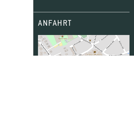
ANFAHRT
Daten von
OpenStreetMap
- Veröffentlicht
unter
ODbL