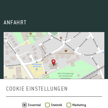
ANFAHRT
COOKIE EINSTELLUNGEN
Daten von
OpenStreetMap
- Veröffentlicht unter
ODbL
Essential
Statistik
Marketing