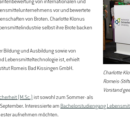
rantenbewertung von internationalen und
ebensmittelunternehmens vor und bewertete
genschaften von Broten. Charlotte Klonus
ensmittelindustrie selbst ihre Brote backen
der Bildung und Ausbildung sowie von
 Lebensmitteltechnologie ist, erhielt
nstitut Romeis Bad Kissingen GmbH.
Charlotte Klo
Romeis-Stift
Vorstand gee
herheit (M.Sc.)
ist sowohl zum Sommer- als
 September. Interessierte am
Bachelorstudiengang Lebensmitt
mester aufnehmen möchten.