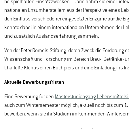
beispielhaften Einsatzzwecken“. Darin nahm sie eine Liefe
nationalen Enzymherstellern aus der Perspektive eines L
den Einfluss verschiedener eingesetzter Enzyme auf die Ei
konnte dabei in einem internationalen Unternehmen der Leb
und zusätzlich Auslandserfahrung sammeln.
Von der Peter Romeis-Stiftung, deren Zweck die Förderung 
Wissenschaft und Forschung im Bereich Brau-, Getränke- und
Charlotte Klonus einen Buchpreis und eine Einladung ins I
Aktuelle Bewerbungsfristen
Eine Bewerbung für den
Masterstudiengang Lebensmittelsic
auch zum Wintersemester möglich; aktuell noch bis zum 1.
bewerben, wenn sie ihr Studium im kommenden Winterse