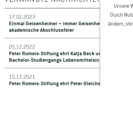
Unsere W
Durch Nutz
17.02.2023
Einmal Geisenheimer – immer Geisenheimer Hochschul
ändern, sti
akademische Abschlussfeier
05.12.2022
Peter Romeis-Stiftung ehrt Katja Beck und Tabea Pauli
Bachelor-Studiengangs Lebensmittelsicherheit
15.12.2021
Peter Romeis-Stiftung ehrt Peter Gleicher als besten 
Studiengangs Lebensmittelsicherheit
17.02.2020
Hochschule Geisenheim feiert akademische Abschlussf
Doktorwürde