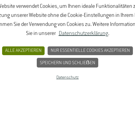
ebsite verwendet Cookies, um Ihnen ideale Funktionalitäten z
ung unserer Website ohne die Cookie-Einstellungen in Ihrem
e Geisenheim feiert
mmen Sie der Verwendung von Cookies zu. Weitere Informatio
Sie in unserer
Datenschutzerklärung
.
ALLE AKZEPTIEREN
NUR ESSENTIELLE COOKIES AKZEPTIEREN
 als Jahrgangsbeste des
SPEICHERN UND SCHLIEẞEN
Datenschutz
Absolventen des Bachelor-
eier und Verleihung der