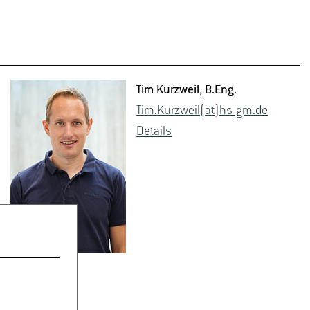
Tim Kurz­weil
, B.​Eng.
Tim.​Kurzweil(at)hs-​gm.​de
De­tails