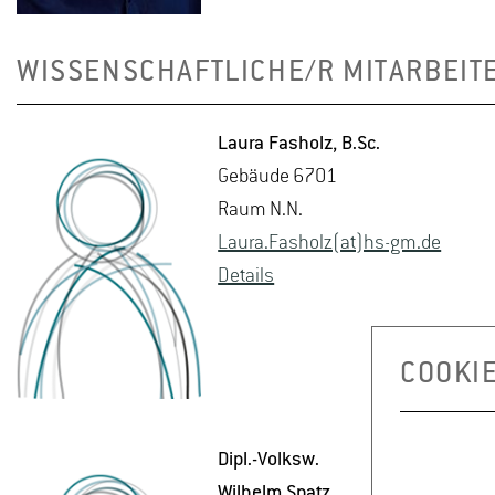
WISSENSCHAFTLICHE/R MITARBEIT
Laura Fa­s­holz
, B.​Sc.
Ge­bäu­de 6701
Raum N.N.
Laura.​Fasholz(at)hs-​gm.​de
De­tails
COOKI
Dipl.-Volksw.
Wil­helm Spatz