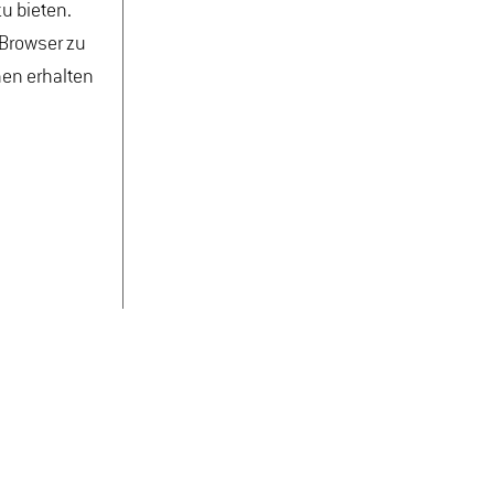
u bieten.
 Browser zu
nen erhalten
ND ALUMNI
CAMPUS
KONTAKT
ANFAHRT