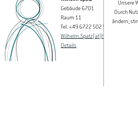
Unsere W
Ge­bäu­de 6701
Durch Nutz
Raum 11
ändern, sti
Tel. +49 6722 502 5873
Wil­helm.Spatz(at)hs-​gm.​de
De­tails
STELLENAUSSCHREI
DATENSCHUTZ
I