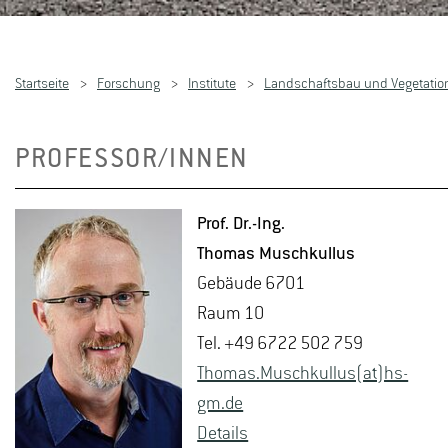
Startseite
Forschung
Institute
Landschaftsbau und Vegetatio
PROFESSOR/INNEN
Prof. Dr.-Ing.
Tho­mas Musch­kul­lus
Ge­bäu­de 6701
Raum 10
Tel. +49 6722 502 759
Tho­mas.Musch­kul­lus(at)hs-​
gm.​de
De­tails