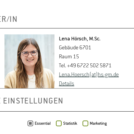
ER/IN
Lena Hörsch
, M.​Sc.
Ge­bäu­de 6701
Raum 15
Tel. +49 6722 502 5871
Lena.​Hoersch(at)hs-​gm.​de
De­tails
E EINSTELLUNGEN
Essential
Statistik
Marketing