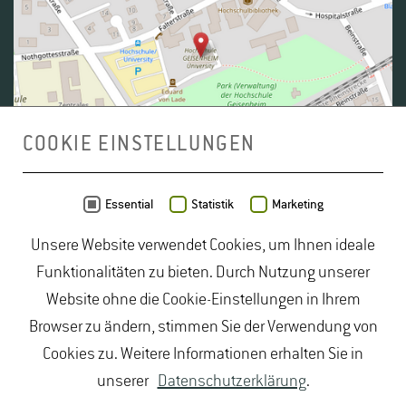
COOKIE EINSTELLUNGEN
Daten von
OpenStreetMap
- Veröffentlicht unter
ODbL
Essential
Statistik
Marketing
Unsere Website verwendet Cookies, um Ihnen ideale
duales Studium Gartenbau
|
Gartenbau Studium
|
Funktionalitäten zu bieten. Durch Nutzung unserer
Lebensmittelrecht Studium
|
Lebensmittelsicherheit
Website ohne die Cookie-Einstellungen in Ihrem
Studium
|
Naturschutz Studium
|
Oenologie
Browser zu ändern, stimmen Sie der Verwendung von
Studium
|
Studiengang Logistik
|
Studiengänge
Cookies zu. Weitere Informationen erhalten Sie in
Lebensmittel
|
Studiengänge Natur
|
Studiengänge
unserer
Datenschutzerklärung
.
Umweltschutz
|
Studium angewandte Biologie
|