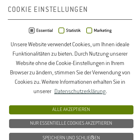
COOKIE EINSTELLUNGEN
Daten von
OpenStreetMap
- Veröffentlicht unter
ODbL
Essential
Statistik
Marketing
Unsere Website verwendet Cookies, um Ihnen ideale
duales Studium Gartenbau
|
Gartenbau Studium
|
Funktionalitäten zu bieten. Durch Nutzung unserer
Lebensmittelrecht Studium
|
Lebensmittelsicherheit
Website ohne die Cookie-Einstellungen in Ihrem
Studium
|
Naturschutz Studium
|
Oenologie
Browser zu ändern, stimmen Sie der Verwendung von
Studium
|
Studiengang Logistik
|
Studiengänge
Cookies zu. Weitere Informationen erhalten Sie in
Lebensmittel
|
Studiengänge Natur
|
Studiengänge
unserer
Datenschutzerklärung
.
Umweltschutz
|
Studium angewandte Biologie
|
Studium Hessen
|
Studium Landschaftsarchitektur
|
ALLE AKZEPTIEREN
Studium Lebensmittel
|
Studium
NUR ESSENTIELLE COOKIES AKZEPTIEREN
Lebensmittelsicherheit
|
Studium Logistik
|
Studium
Natur
|
Studium Naturschutz
|
Studium
SPEICHERN UND SCHLIEẞEN