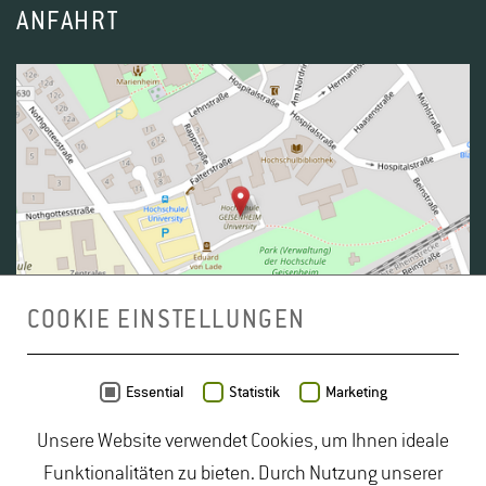
ANFAHRT
COOKIE EINSTELLUNGEN
Daten von
OpenStreetMap
- Veröffentlicht unter
ODbL
Essential
Statistik
Marketing
Unsere Website verwendet Cookies, um Ihnen ideale
duales Studium Gartenbau
|
Gartenbau Studium
|
Funktionalitäten zu bieten. Durch Nutzung unserer