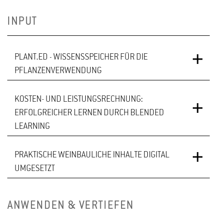
INPUT
PLANT.ED - WISSENSSPEICHER FÜR DIE
PFLANZENVERWENDUNG
KOSTEN- UND LEISTUNGSRECHNUNG:
PLANT.ED IST DIE
ERFOLGREICHER LERNEN DURCH BLENDED
SCHNITTSTELLE VON
LEARNING
VIELFÄLTIGEN
LERNFORMATEN DER
PRAKTISCHE WEINBAULICHE INHALTE DIGITAL
HOCHSCHULE
IM SOMMERSEMESTER
UMGESETZT
GEISENHEIM RUND UM
2020 WURDE DIE
DAS THEMENFELD
LEHRVERANSTALTUNG
ANWENDEN & VERTIEFEN
PFLANZE UND
KOSTEN- UND
DIE UMSTELLUNG DER