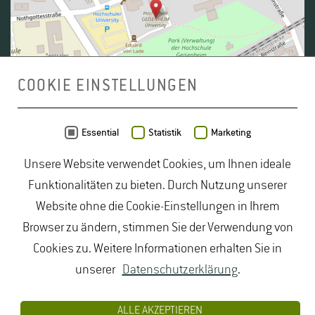
COOKIE EINSTELLUNGEN
Daten von
OpenStreetMap
- Veröffentlicht unter
ODbL
Essential
Statistik
Marketing
Unsere Website verwendet Cookies, um Ihnen ideale
duales Studium Gartenbau
|
Gartenbau Studium
|
Funktionalitäten zu bieten. Durch Nutzung unserer
Lebensmittelrecht Studium
|
Lebensmittelsicherheit
Website ohne die Cookie-Einstellungen in Ihrem
Studium
|
Naturschutz Studium
|
Oenologie
Browser zu ändern, stimmen Sie der Verwendung von
Studium
|
Studiengang Logistik
|
Studiengänge
Cookies zu. Weitere Informationen erhalten Sie in
Lebensmittel
|
Studiengänge Natur
|
Studiengänge
unserer
Datenschutzerklärung
.
Umweltschutz
|
Studium angewandte Biologie
|
Studium Hessen
|
Studium Landschaftsarchitektur
|
ALLE AKZEPTIEREN