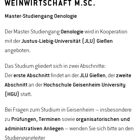
WEINWIRTSCHAFT M.SC.
Master-Studiengang Oenologie
Der Master-Studiengang
Oenologie
wird in Kooperation
mit der
Justus-Liebig-Universität (JLU) Gießen
angeboten.
Das Studium gliedert sich in zwei Abschnitte:
Der
erste Abschnitt
findet an der
JLU Gießen
, der
zweite
Abschnitt
an der
Hochschule Geisenheim University
(HGU)
statt.
Bei Fragen zum Studium in Geisenheim – insbesondere
zu
Prüfungen, Terminen
sowie
organisatorischen und
administrativen Anliegen
– wenden Sie sich bitte an den
Studiengangleiter