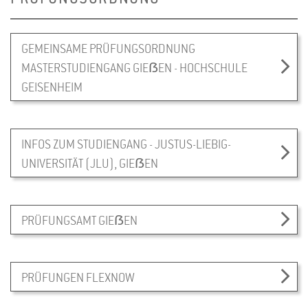
Kontakt:
E-Mail:
Team für Studium und Promotion am FB 09
GEMEINSAME PRÜFUNGSORDNUNG
Tel.: +49 (0) 641 99-39002
MASTERSTUDIENGANG GIEẞEN - HOCHSCHULE
GEISENHEIM
PRÜFUNGSTERMINE
INFOS ZUM STUDIENGANG - JUSTUS-LIEBIG-
UNIVERSITÄT (JLU), GIEẞEN
PRÜFUNGSTERMINE MASTER - ALLE
STUDIENGÄNGE
(PDF, 100 KB)
PRÜFUNGSAMT GIEẞEN
INFORMATION
PRÜFUNGEN FLEXNOW
Wenn Sie eine Prüfung vermissen sollten, wenden