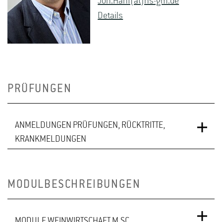
Jon.​Hanf(at)hs-​gm.​de
De­tails
PRÜFUNGEN
ANMELDUNGEN PRÜFUNGEN, RÜCKTRITTE,
KRANKMELDUNGEN
An- und Abmeldefristen
MODULBESCHREIBUNGEN
Die
Fristen zur An- und Abmeldung
richten sich nach
den Vorgaben der Universität Gießen. Aktuelle
MODULE WEINWIRTSCHAFT M.SC.