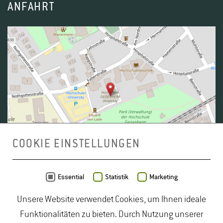
ANFAHRT
COOKIE EINSTELLUNGEN
Daten von
OpenStreetMap
- Veröffentlicht unter
ODbL
Essential
Statistik
Marketing
Unsere Website verwendet Cookies, um Ihnen ideale
duales Studium Gartenbau
|
Gartenbau Studium
|
Funktionalitäten zu bieten. Durch Nutzung unserer