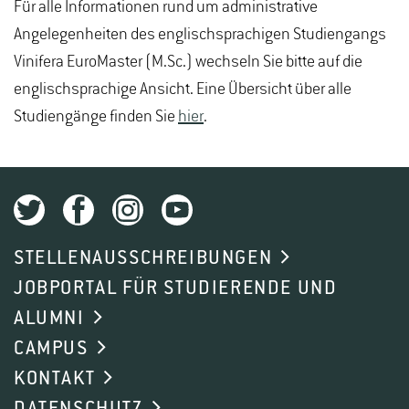
Für alle Informationen rund um administrative
Angelegenheiten des englischsprachigen Studiengangs
Vinifera EuroMaster (M.Sc.) wechseln Sie bitte auf die
englischsprachige Ansicht. Eine Übersicht über alle
Studiengänge finden Sie
hier
.
STELLENAUSSCHREIBUNGEN
JOBPORTAL FÜR STUDIERENDE UND
ALUMNI
CAMPUS
KONTAKT