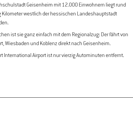
hschulstadt Geisenheim mit 12.000 Einwohnern liegt rund
 Kilometer westlich der hessischen Landeshauptstadt
den.
ichen ist sie ganz einfach mit dem Regionalzug: Der fährt von
rt, Wiesbaden und Koblenz direkt nach Geisenheim.
t International Airport ist nur vierzig Autominuten entfernt.