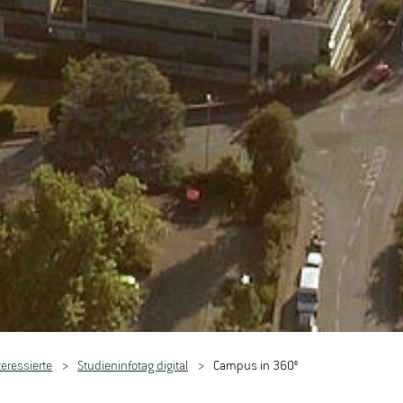
eressierte
Studieninfotag digital
Campus in 360°