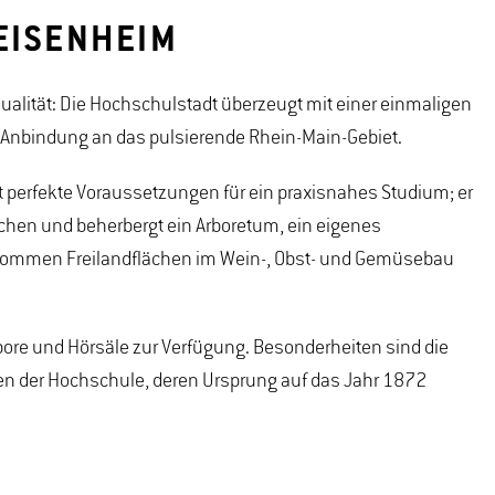
EISENHEIM
alität: Die Hochschulstadt überzeugt mit einer einmaligen
 Anbindung an das pulsierende Rhein-Main-Gebiet.
 perfekte Voraussetzungen für ein praxisnahes Studium; er
hen und beherbergt ein Arboretum, ein eigenes
kommen Freilandflächen im Wein-, Obst- und Gemüsebau
re und Hörsäle zur Verfügung. Besonderheiten sind die
n der Hochschule, deren Ursprung auf das Jahr 1872