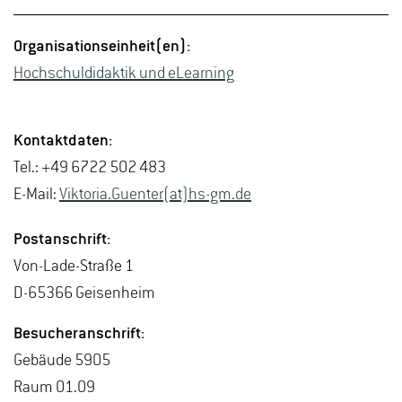
Or­ga­ni­sa­ti­ons­ein­heit(en):
Hoch­schuld­i­dak­tik und eLe­arning
Kon­takt­da­ten:
Tel.: +49 6722 502 483
E-Mail:
Vik­to­ria.Guen­ter(at)hs-​gm.​de
Post­an­schrift:
Von-La­de-Stra­ße 1
D-65366 Gei­sen­heim
Be­su­cher­an­schrift:
Ge­bäu­de 5905
Raum 01.09