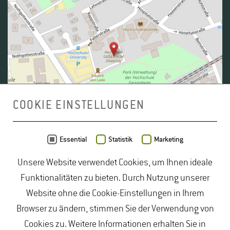
COOKIE EINSTELLUNGEN
Daten von
OpenStreetMap
- Veröffentlicht unter
ODbL
Essential
Statistik
Marketing
Unsere Website verwendet Cookies, um Ihnen ideale
duales Studium Gartenbau
|
Gartenbau Studium
|
Funktionalitäten zu bieten. Durch Nutzung unserer
Lebensmittelrecht Studium
|
Lebensmittelsicherheit
Website ohne die Cookie-Einstellungen in Ihrem
Studium
|
Naturschutz Studium
|
Oenologie
Browser zu ändern, stimmen Sie der Verwendung von
Studium
|
Studiengang Logistik
|
Studiengänge
Cookies zu. Weitere Informationen erhalten Sie in