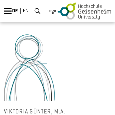
DE
EN
Login
VIK­TO­RIA GÜN­TER, M.A.