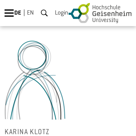
DE
EN
Login
KA­RI­NA KLOTZ