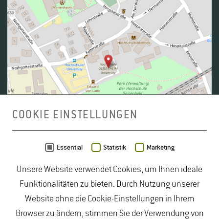
COOKIE EINSTELLUNGEN
Daten von
OpenStreetMap
- Veröffentlicht unter
ODbL
Essential
Statistik
Marketing
Unsere Website verwendet Cookies, um Ihnen ideale
duales Studium Gartenbau
|
Gartenbau Studium
|
Funktionalitäten zu bieten. Durch Nutzung unserer
Lebensmittelrecht Studium
|
Lebensmittelsicherheit
Website ohne die Cookie-Einstellungen in Ihrem
Studium
|
Naturschutz Studium
|
Oenologie
Browser zu ändern, stimmen Sie der Verwendung von