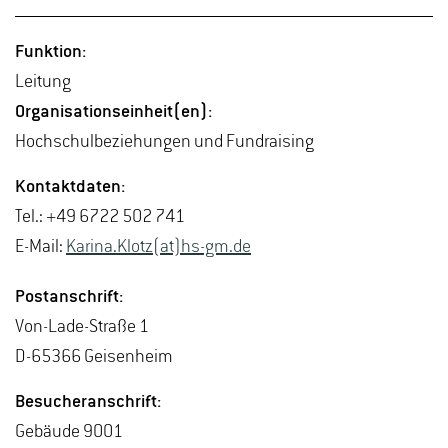
Funk­ti­on:
Lei­tung
Or­ga­ni­sa­ti­ons­ein­heit(en):
Hoch­schul­be­zie­hun­gen und Fund­rai­sing
Kon­takt­da­ten:
Tel.: +49 6722 502 741
E-Mail:
Ka­ri­na.Klotz(at)hs-​gm.​de
Post­an­schrift:
Von-La­de-Stra­ße 1
D-65366 Gei­sen­heim
Be­su­cher­an­schrift:
Ge­bäu­de 9001