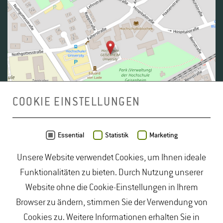
COOKIE EINSTELLUNGEN
Daten von
OpenStreetMap
- Veröffentlicht unter
ODbL
Essential
Statistik
Marketing
Unsere Website verwendet Cookies, um Ihnen ideale
duales Studium Gartenbau
|
Gartenbau Studium
|
Funktionalitäten zu bieten. Durch Nutzung unserer
Lebensmittelrecht Studium
|
Lebensmittelsicherheit
Website ohne die Cookie-Einstellungen in Ihrem
Studium
|
Naturschutz Studium
|
Oenologie
Browser zu ändern, stimmen Sie der Verwendung von
Studium
|
Studiengang Logistik
|
Studiengänge
Cookies zu. Weitere Informationen erhalten Sie in