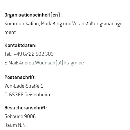
Or­ga­ni­sa­ti­ons­ein­heit(en):
Kom­mu­ni­ka­ti­on, Mar­ke­ting und Ver­an­stal­tungs­ma­nage­
ment
Kon­takt­da­ten:
Tel.: +49 6722 502 303
E-Mail:
An­drea.Wu­ensch(at)hs-​gm.​de
Post­an­schrift:
Von-La­de-Stra­ße 1
D-65366 Gei­sen­heim
Be­su­cher­an­schrift:
Ge­bäu­de 9006
Raum N.N.