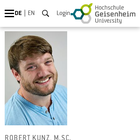
DE
EN
Login
RO­BERT KUNZ, M.​SC.