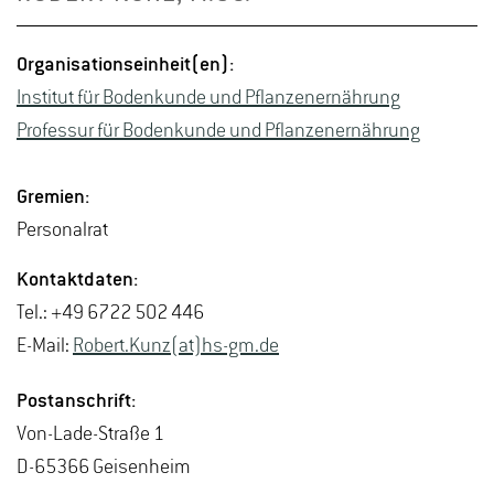
Or­ga­ni­sa­ti­ons­ein­heit(en):
In­sti­tut für Bo­den­kun­de und Pflan­ze­ner­näh­rung
Pro­fes­sur für Bo­den­kun­de und Pflan­ze­ner­näh­rung
Gre­mi­en:
Per­so­nal­rat
Kon­takt­da­ten:
Tel.: +49 6722 502 446
E-Mail:
Ro­bert.Kunz(at)hs-​gm.​de
Post­an­schrift:
Von-La­de-Stra­ße 1
D-65366 Gei­sen­heim