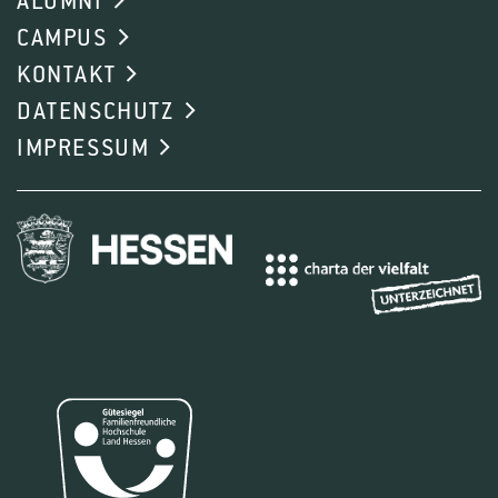
ALUMNI
10.3390/microorganisms9040822
CAMPUS
KONTAKT
Di Giacinto S., Friedel M., Poll C., Döring J., Kunz
DATENSCHUTZ
R., Kauer R.
(2020): Vineyard management
IMPRESSUM
system affects soil microbiological properties.
OENO One 54 (1) S. 131 - 143. DOI:
10.20870/oeno-one.2020.54.1.2578
Kunz R., Löhnertz O.
(2015): Stickstoffdüngung:
Menge im Verhältnis zu Effizienz. Der deutsche
Weinbau 70 (3) S. 20 - 22.
Kunz R., Löhnertz O.
(2015): Wie viel Stickstoff
braucht die Rebe? Untersuchungen zur