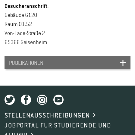
Be­su­cher­an­schrift:
Ge­bäu­de 6120
Raum 01.52
Von-La­de-Stra­ße 2
65366 Gei­sen­heim
PUBLIKATIONEN
Dries L., Bussotti S., Pozzi C., Kunz R., Schnell
S., Löhnertz O., Vortkamp A.
(2021): Rootstocks
Shape Their Microbiome - Bacterial Communities
STELLENAUSSCHREIBUNGEN
in the Rhizosphere of Different Grapevine
JOBPORTAL FÜR STUDIERENDE UND
Rootstocks. Microorganisms 9 (4) DOI: