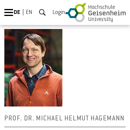
DE
EN
Login
PROF. DR. MI­CHA­EL HEL­MUT HA­GE­MANN