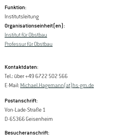
Funk­ti­on:
In­sti­tuts­lei­tung
Or­ga­ni­sa­ti­ons­ein­heit(en):
In­sti­tut für Obst­bau
Pro­fes­sur für Obst­bau
Kon­takt­da­ten:
Tel.: über +49 6722 502 566
E-Mail:
Mi­cha­el.Ha­ge­mann(at)hs-​gm.​de
Post­an­schrift:
Von-La­de-Stra­ße 1
D-65366 Gei­sen­heim
Be­su­cher­an­schrift: