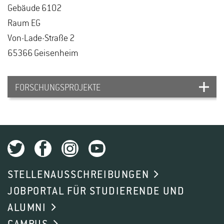
Ge­bäu­de 6102
Raum EG
Von-La­de-Stra­ße 2
65366 Gei­sen­heim
FORSCHUNGSPROJEKTE
BESTIMMUNG DES
BEWÄSSERUNGSBEDARFS BEI
APFEL UND BIRNE IM ARGENTAL
STELLENAUSSCHREIBUNGEN
MIT SENSORIK UND
JOBPORTAL FÜR STUDIERENDE UND
MODELLIERUNG
ALUMNI