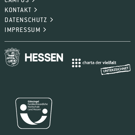
CAMPUS
Projektanfang:
01.01.2027
KONTAKT
Projektende:
31.12.2028
Förderer:
Ministerium für Umwelt, Klima und
DATENSCHUTZ
Energiewirtschaft Baden-Württemberg
IMPRESSUM
Steigende Temperaturen und veränderte
Niederschlagsmuster erhöhen den
Bewässerungsbedarf im Obstbau, während
Wasser als Ressource zunehmend knapper wird.
Das Projekt entwickelt ein integriertes System zur
präzisen und ressourcenschonenden
Bewässerungssteuerung in Obstanlagen des
Argentals. Die Projektleitung liegt bei Dr. Konni
Biegert vom Kompetenzzentrum Obstbau
Bodensee (KOB) in Bavendorf. Kern des Ansatzes