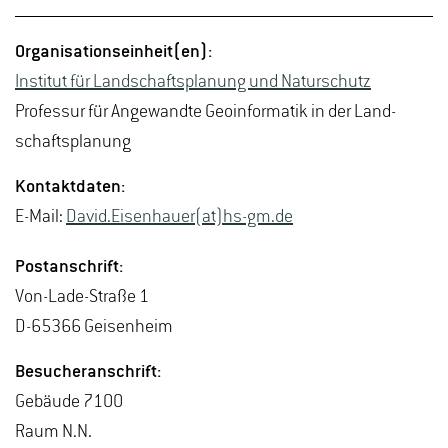
Or­ga­ni­sa­ti­ons­ein­heit(en):
In­sti­tut für Land­schafts­pla­nung und Na­tur­schutz
Pro­fes­sur für An­ge­wand­te Geo­in­for­ma­tik in der Land­
schafts­pla­nung
Kon­takt­da­ten:
E-Mail:
David.​Eisenhau­er(at)hs-​gm.​de
Post­an­schrift:
Von-La­de-Stra­ße 1
D-65366 Gei­sen­heim
Be­su­cher­an­schrift:
Ge­bäu­de 7100
Raum N.N.