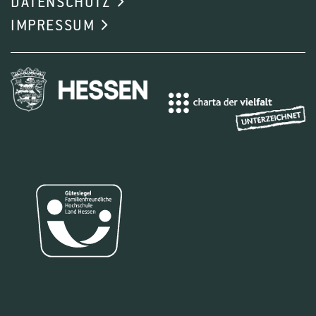
DATENSCHUTZ
Projektanfang:
01.08.2025
IMPRESSUM
Projektende:
31.07.2028
Förderer:
Bundesministerium für Bildung und
Forschung, Europäische Union
AGRECO4CAST wird einen standardisierten
Bewertungsrahmen für Living Lab (LL)-
Innovationen co-designen, der eine kohärente,
erfolgreiche Integration agrarökologischer
Prinzipien in Agroforstlandschaften der EU fördert,
die durch mehrjährige Anbausysteme wie
Weinberge, Oliven- oder Obstplantagen
gekennzeichnet sind. Neben dem
agrarökologischen „Co-Creation“-Ansatz und der
Kombination von Gehölz-Komponenten liegt das