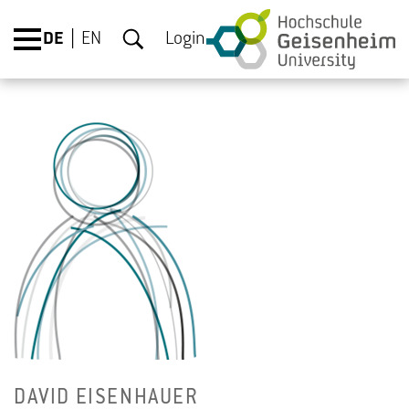
DE
EN
Login
DAVID EI­SEN­HAU­ER