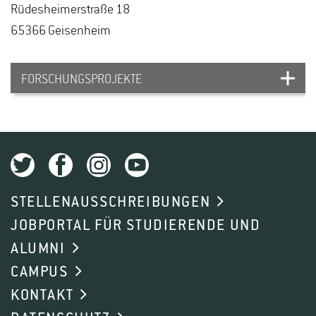
Rü­des­hei­mer­stra­ße 18
65366 Gei­sen­heim
FORSCHUNGSPROJEKTE
UNTERSTÜTZUNG
AGRARÖKOLOGISCHER
TRANSITION VON
STELLENAUSSCHREIBUNGEN
AGROFORSTLANDSCHAFTEN
JOBPORTAL FÜR STUDIERENDE UND
MITHILFE EINES INNOVATIVEN
ALUMNI
TRANSDISZIPLINÄREN
CAMPUS
BEWERTUNGSRAHMENS
KONTAKT