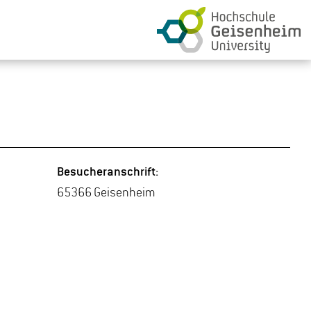
Be­su­cher­an­schrift:
65366 Gei­sen­heim