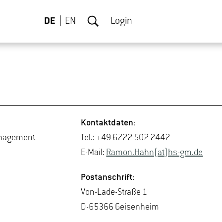
DE
EN
Login
Kon­takt­da­ten:
­nage­ment
Tel.: +49 6722 502 2442
E-Mail:
Ramon.​Hahn(at)hs-​gm.​de
Post­an­schrift:
Von-La­de-Stra­ße 1
D-65366 Gei­sen­heim