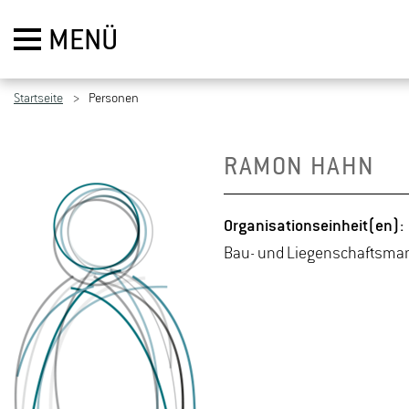
MENÜ
Startseite
Personen
RAMON HAHN
Or­ga­ni­sa­ti­ons­ein­heit(en):
Bau- und Lie­gen­schafts­ma