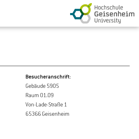
Be­su­cher­an­schrift:
Ge­bäu­de 5905
Raum 01.09
Von-La­de-Stra­ße 1
65366 Gei­sen­heim