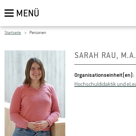
MENÜ
Startseite
Personen
SARAH RAU, M.A
Or­ga­ni­sa­ti­ons­ein­heit(en):
Hoch­schuld­i­dak­tik und eLe