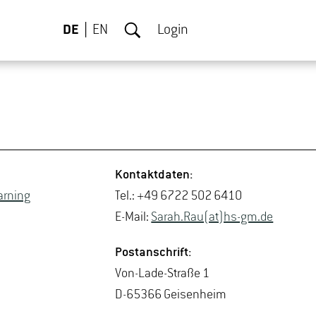
DE
EN
Login
.
Kon­takt­da­ten:
­arning
Tel.: +49 6722 502 6410
E-Mail:
Sarah.​Rau(at)hs-​gm.​de
Post­an­schrift:
Von-La­de-Stra­ße 1
D-65366 Gei­sen­heim