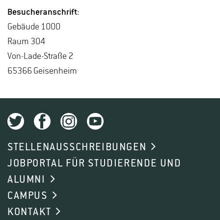
Be­su­cher­an­schrift:
Ge­bäu­de 1000
Raum 304
Von-La­de-Stra­ße 2
65366 Gei­sen­heim
STELLENAUSSCHREIBUNGEN
JOBPORTAL FÜR STUDIERENDE UND
ALUMNI
CAMPUS
KONTAKT