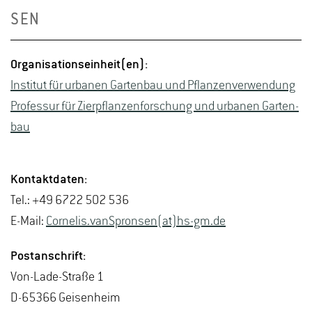
SEN
Or­ga­ni­sa­ti­ons­ein­heit(en):
In­sti­tut für ur­ba­nen Gar­ten­bau und Pflan­zen­ver­wen­dung
Pro­fes­sur für Zier­pflan­zen­for­schung und ur­ba­nen Gar­ten­
bau
Kon­takt­da­ten:
Tel.: +49 6722 502 536
E-Mail:
Cor­ne­lis.vanS­pron­sen(at)hs-​gm.​de
Post­an­schrift:
Von-La­de-Stra­ße 1
D-65366 Gei­sen­heim