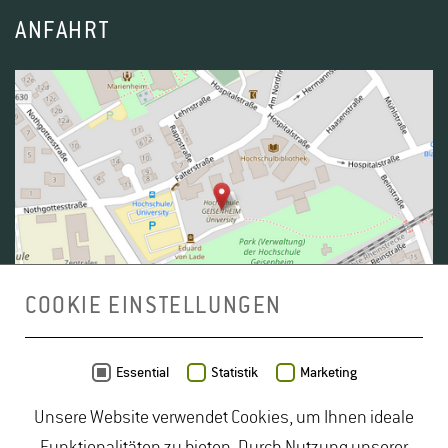
ANFAHRT
COOKIE EINSTELLUNGEN
Daten von
OpenStreetMap
- Veröffentlicht unter
ODbL
Essential
Statistik
Marketing
Unsere Website verwendet Cookies, um Ihnen ideale
duales Studium Gartenbau
|
Gartenbau Studium
|