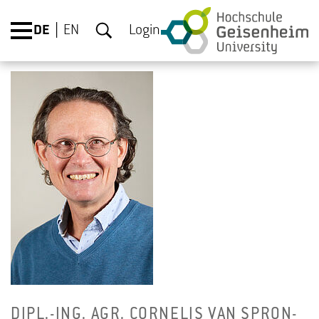
DE
EN
Login
DIPL.-ING. AGR. COR­NE­LIS VAN SPRON­