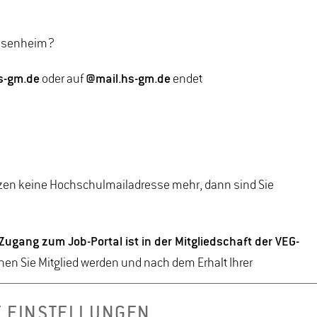
Geisenheim?
-gm.de
oder auf
@mail.hs-gm.de
endet
tzen keine Hochschulmailadresse mehr, dann sind Sie
Zugang zum Job-Portal ist in der Mitgliedschaft der VEG-
nnen Sie Mitglied werden und nach dem Erhalt Ihrer
E EINSTELLUNGEN
ailadresse zu registrieren, die NICHT im Mitgliederbereich