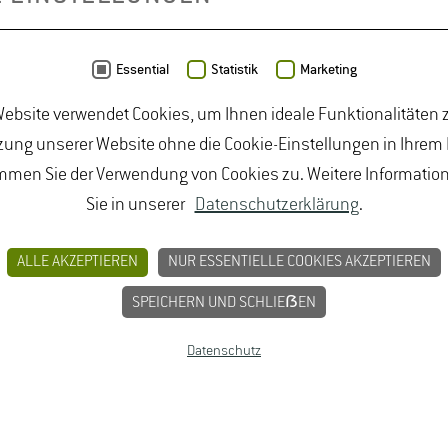
lternativen Adresse oder fragen Sie in der Geschäftsstelle bei
 oder Tel: 06722 - 502742
Essential
Statistik
Marketing
ebsite verwendet Cookies, um Ihnen ideale Funktionalitäten z
ung unserer Website ohne die Cookie-Einstellungen in Ihrem
mmen Sie der Verwendung von Cookies zu. Weitere Informatio
Sie in unserer
Datenschutzerklärung
.
ALLE AKZEPTIEREN
NUR ESSENTIELLE COOKIES AKZEPTIEREN
BUNGEN
JOBPORTAL FÜR STUDIERENDE U
MPRESSUM
SPEICHERN UND SCHLIEẞEN
Datenschutz