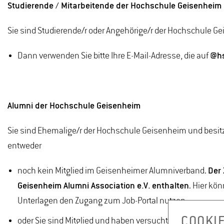
Studierende / Mitarbeitende der Hochschule Geisenheim
Sie sind Studierende/r oder Angehörige/r der Hochschule 
Dann verwenden Sie bitte Ihre E-Mail-Adresse, die auf
@hs
Alumni der Hochschule Geisenheim
Sie sind Ehemalige/r der Hochschule Geisenheim und besi
entweder
noch kein Mitglied im Geisenheimer Alumniverband.
Der 
Geisenheim Alumni Association e.V. enthalten
. Hier kö
Unterlagen den Zugang zum Job-Portal nutzen.
COOKI
oder Sie sind Mitglied und haben versucht sich mit einer M