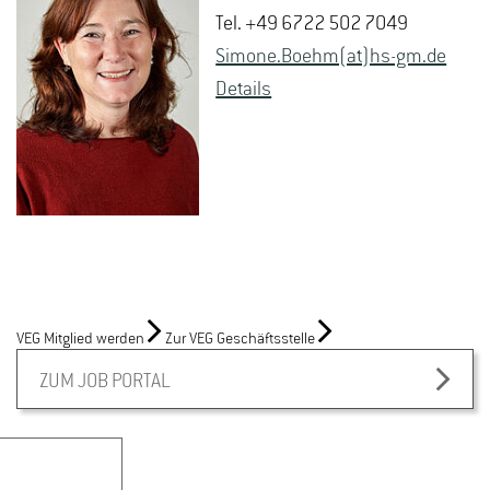
Tel. +49 6722 502 7049
Si­mo­ne.Boehm(at)hs-​gm.​de
De­tails
VEG Mitglied werden
Zur VEG Geschäftsstelle
ZUM JOB PORTAL