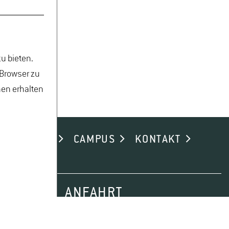
u bieten.
 Browser zu
nen erhalten
ND ALUMNI
CAMPUS
KONTAKT
ANFAHRT