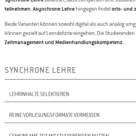
Synchrone Lehre
bedeutet, dass Lehrperson und Studiere
teilnehmen
.
Asynchrone Lehre
hingegen findet
orts- und
Beide Varianten können sowohl digital als auch analog umg
können gezielt auf Lerndefizite eingehen. Die Studierenden
Zeitmanagement und Medienhandlungskompetenz
.
SYNCHRONE LEHRE
LEHRINHALTE SELEKTIEREN
REINE VORLESUNGSFORMATE VERMEIDEN
Was muss in die synchrone Lehre? Insbesondere Inhalte,
und hergeleitet werden müssen oder aufgrund ihrer Kompl
selbsterklärend sind, sollten in gemeinsamen Sessions 