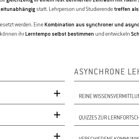
nde
gleichzeitig in einem fest definierten Zeitraum mit fixe
 zeitunabhängig
statt. Lehrperson und Studierende
treffen als
esetzt werden. Eine
Kombination aus synchroner und async
 können ihr
Lerntempo selbst bestimmen
und entwickeln
Sch
ASYNCHRONE LE
REINE WISSENSVERMITTL
QUIZZES ZUR LERNFORTSC
 die gemeinsam erarbeitet
Insbesondere theoretische
exität nicht
asynchronen Formaten wie
behandelt werden.
Studierenden können dies