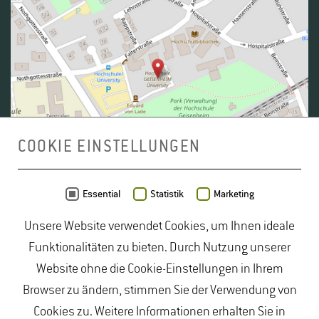
COOKIE EINSTELLUNGEN
Daten von
OpenStreetMap
- Veröffentlicht unter
ODbL
Essential
Statistik
Marketing
Unsere Website verwendet Cookies, um Ihnen ideale
duales Studium Gartenbau
|
Gartenbau Studium
|
Funktionalitäten zu bieten. Durch Nutzung unserer
Lebensmittelrecht Studium
|
Lebensmittelsicherheit
Website ohne die Cookie-Einstellungen in Ihrem
Studium
|
Naturschutz Studium
|
Oenologie
Browser zu ändern, stimmen Sie der Verwendung von
Studium
|
Studiengang Logistik
|
Studiengänge
Cookies zu. Weitere Informationen erhalten Sie in