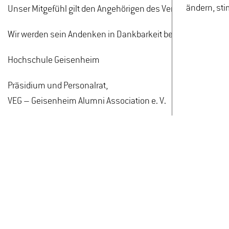
ändern, sti
Unser Mitgefühl gilt den Angehörigen des Verstorbenen.
Wir werden sein Andenken in Dankbarkeit bewahren.
Hochschule Geisenheim
Präsidium und Personalrat,
VEG – Geisenheim Alumni Association e. V.
Kategorien:
MyHGU-App, Mein-Netzwerk, Presse und Kommu
ZURÜCK ZU ALLEN MELDUNGEN