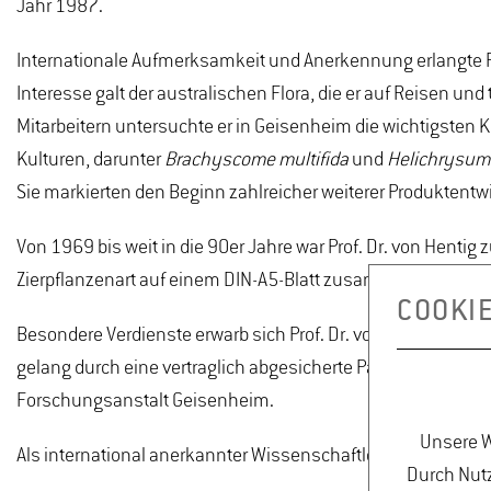
Jahr 1987.
Internationale Aufmerksamkeit und Anerkennung erlangte Pr
Interesse galt der australischen Flora, die er auf Reisen un
Mitarbeitern untersuchte er in Geisenheim die wichtigsten 
Kulturen, darunter
Brachyscome multifida
und
Helichrysum
Sie markierten den Beginn zahlreicher weiterer Produktent
Von 1969 bis weit in die 90er Jahre war Prof. Dr. von Hentig
Zierpflanzenart auf einem DIN-A5-Blatt zusammengefasst s
COOKI
Besondere Verdienste erwarb sich Prof. Dr. von Hentig nach
gelang durch eine vertraglich abgesicherte Partnerschaft 
Forschungsanstalt Geisenheim.
Unsere W
Als international anerkannter Wissenschaftler hat Prof. Dr. 
Durch Nutz