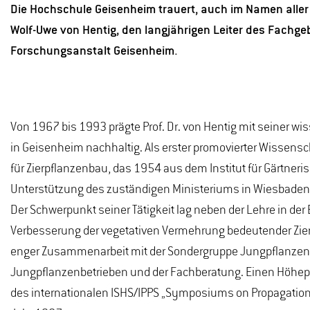
Die Hochschule Geisenheim trauert, auch im Namen aller 
Wolf-Uwe von Hentig, den langjährigen Leiter des Fachge
Forschungsanstalt Geisenheim.
Von 1967 bis 1993 prägte Prof. Dr. von Hentig mit seiner wi
in Geisenheim nachhaltig. Als erster promovierter Wissensch
für Zierpflanzenbau, das 1954 aus dem Institut für Gärtner
Unterstützung des zuständigen Ministeriums in Wiesbaden st
Der Schwerpunkt seiner Tätigkeit lag neben der Lehre in der
Verbesserung der vegetativen Vermehrung bedeutender Zierp
enger Zusammenarbeit mit der Sondergruppe Jungpflanzen
Jungpflanzenbetrieben und der Fachberatung. Einen Höhepun
des internationalen ISHS/IPPS „Symposiums on Propagation