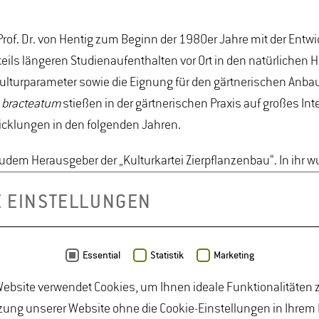
of. Dr. von Hentig zum Beginn der 1980er Jahre mit der Entw
d teils längeren Studienaufenthalten vor Ort in den natürlichen
Kulturparameter sowie die Eignung für den gärtnerischen Anba
 bracteatum
stießen in der gärtnerischen Praxis auf großes In
wicklungen in den folgenden Jahren.
 zudem Herausgeber der „Kulturkartei Zierpflanzenbau“. In ihr w
owie regelmäßig überarbeitet und ergänzt.
E EINSTELLUNGEN
 der deutschen Wiedervereinigung, durch den Einsatz für den E
zwischen dem 1992 gegründeten Institut für Gemüse- und Zierp
Essential
Statistik
Marketing
ebsite verwendet Cookies, um Ihnen ideale Funktionalitäten z
von Hentig die gärtnerische Praxis weit über Deutschland hinau
ung unserer Website ohne die Cookie-Einstellungen in Ihrem