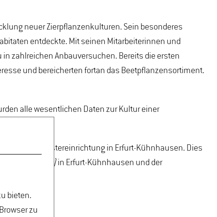
icklung neuer Zierpflanzenkulturen. Sein besonderes
 Habitaten entdeckte. Mit seinen Mitarbeiterinnen und
u in zahlreichen Anbauversuchen. Bereits die ersten
teresse und bereicherten fortan das Beetpflanzensortiment.
urden alle wesentlichen Daten zur Kultur einer
rhalt der Schwestereinrichtung in Erfurt-Kühnhausen. Dies
flanzenbau (
IGZ)
in Erfurt-Kühnhausen und der
u bieten.
s beeinflusst.
 Browser zu