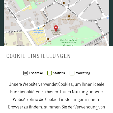
COOKIE EINSTELLUNGEN
Daten von
OpenStreetMap
- Veröffentlicht unter
ODbL
Essential
Statistik
Marketing
Unsere Website verwendet Cookies, um Ihnen ideale
duales Studium Gartenbau
|
Gartenbau Studium
|
Funktionalitäten zu bieten. Durch Nutzung unserer
Lebensmittelrecht Studium
|
Lebensmittelsicherheit
Website ohne die Cookie-Einstellungen in Ihrem
Studium
|
Naturschutz Studium
|
Oenologie
Browser zu ändern, stimmen Sie der Verwendung von