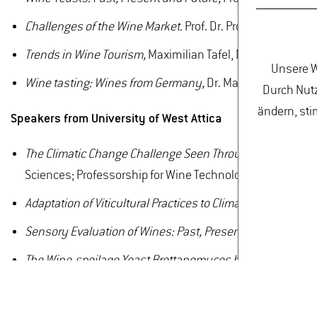
Challenges of the Wine Market.
Prof. Dr. Prof. h. c. Gerg
Trends in Wine Tourism,
Maximilian Tafel, M.Sc., Depart
Unsere W
Wine tasting:
Wines from Germany,
Dr. Matthias Schmitt
Durch Nutz
ändern, sti
Speakers from University of West Attica
The Climatic Change Challenge Seen Through the Particula
Sciences; Professorship for Wine Technology
Adaptation of Viticultural Practices to Climate Change ,
Pro
Sensory Evaluation of Wines: Past, Present and Future,
Dr
The Wine-spoilage Yeast Brettanomyces bruxellensis: Stat
member for Oenology & Wine Microbiology
Wine tasting:
Assyrtiko and its Homeland Santorini,
Dr. E