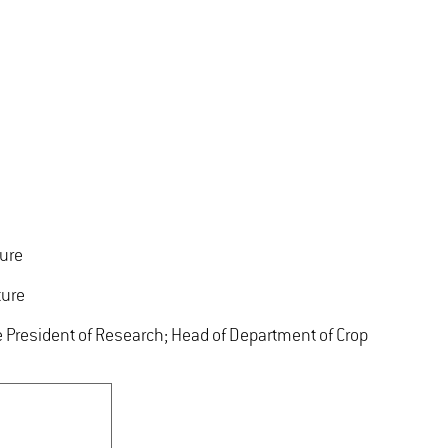
ture
ture
ce President of Research; Head of Department of Crop
 Biochemistry