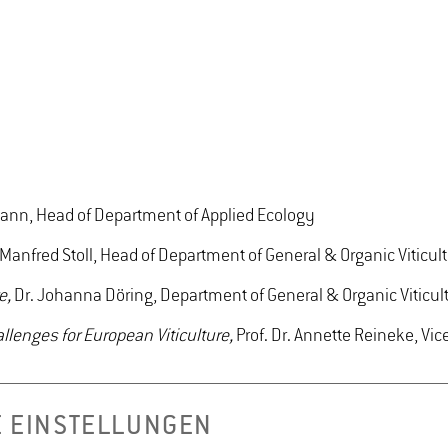
mann, Head of Department of Applied Ecology
. Manfred Stoll, Head of Department of General & Organic Viticul
e,
Dr. Johanna Döring, Department of General & Organic Viticul
lenges for European Viticulture,
Prof. Dr. Annette Reineke, Vi
 Dr. Monika Christmann, Head of Department of Enology
E EINSTELLUNGEN
. habil. Jürgen Wendland, Head of Department of Microbiology &