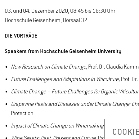
03. und 04. Dezember 2020, 08:45 bis 16:30 Uhr
Hochschule Geisenheim, Hörsaal 32
DIE VORTRÄGE
Speakers from Hochschule Geisenheim University
New Research on Climate Change,
Prof. Dr. Claudia Kam
Future Challenges and Adaptations in Viticulture,
Prof. Dr
Climate Change – Future Challenges for Organic Viticultur
Grapevine Pests and Diseases under Climate Change: Chal
Protection
Impact of Climate Change on Winemaking Practices,
Prof.
COOKI
Wine Yeasts: Past, Present and Future,
Prof. Dr. rer. nat