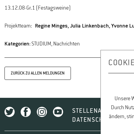
13.12.08-Gr.1 (Festagsweine)
Projektteam:
Regine Minges, Julia Linkenbach, Yvonne L
Kategorien:
STUDIUM, Nachrichten
COOKI
ZURÜCK ZU ALLEN MELDUNGEN
Unsere W
Durch Nutz
STELLENAUSSCHREI
ändern, sti
DATENSCHUTZ
I