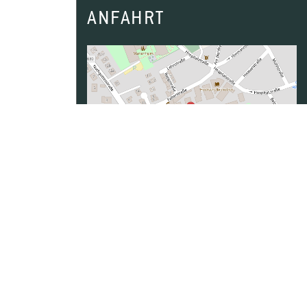
ANFAHRT
Daten von
OpenStreetMap
- Veröffentlicht
unter
ODbL
Naturschutz Studium
|
Oenologie Studium
|