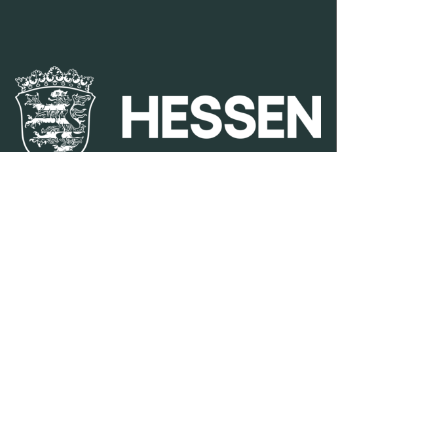
duales Studium Gartenbau
|
Gartenbau Studium
|
Leben