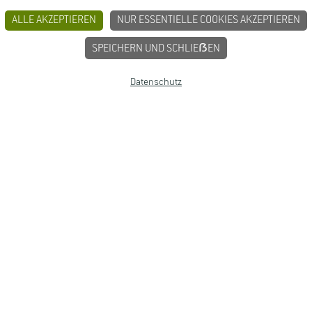
ALLE AKZEPTIEREN
NUR ESSENTIELLE COOKIES AKZEPTIEREN
SPEICHERN UND SCHLIEẞEN
Datenschutz
smittelrecht Studium
|
Lebensmittelsicherheit Studium
|